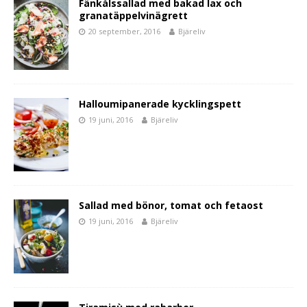
Fänkålssallad med bakad lax och
granatäppelvinägrett
20 september, 2016
Bjäreliv
Halloumipanerade kycklingspett
19 juni, 2016
Bjäreliv
Sallad med bönor, tomat och fetaost
19 juni, 2016
Bjäreliv