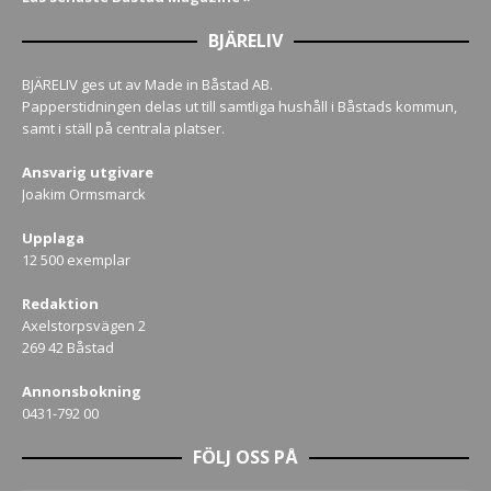
BJÄRELIV
BJÄRELIV ges ut av Made in Båstad AB.
Papperstidningen delas ut till samtliga hushåll i Båstads kommun,
samt i ställ på centrala platser.
Ansvarig utgivare
Joakim Ormsmarck
Upplaga
12 500 exemplar
Redaktion
Axelstorpsvägen 2
269 42 Båstad
Annonsbokning
0431-792 00
FÖLJ OSS PÅ