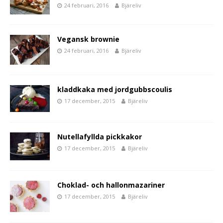
24 februari, 2016
Bjäreliv
Vegansk brownie
24 februari, 2016
Bjäreliv
kladdkaka med jordgubbscoulis
17 december, 2015
Bjäreliv
Nutellafyllda pickkakor
17 december, 2015
Bjäreliv
Choklad- och hallonmazariner
17 december, 2015
Bjäreliv