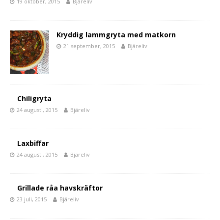
19 oktober, 2015
Bjäreliv
Kryddig lammgryta med matkorn
21 september, 2015
Bjäreliv
Chiligryta
24 augusti, 2015
Bjäreliv
Laxbiffar
24 augusti, 2015
Bjäreliv
Grillade råa havskräftor
23 juli, 2015
Bjäreliv