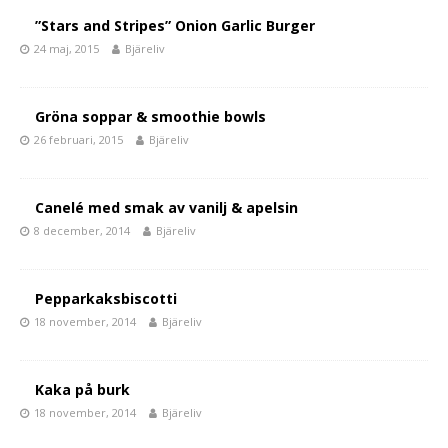
”Stars and Stripes” Onion Garlic Burger
24 maj, 2015
Bjäreliv
Gröna soppar & smoothie bowls
26 februari, 2015
Bjäreliv
Canelé med smak av vanilj & apelsin
8 december, 2014
Bjäreliv
Pepparkaksbiscotti
18 november, 2014
Bjäreliv
Kaka på burk
18 november, 2014
Bjäreliv