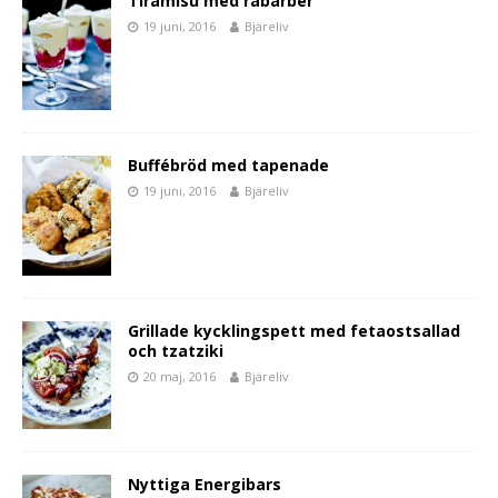
Tiramisù med rabarber
19 juni, 2016
Bjäreliv
Buffébröd med tapenade
19 juni, 2016
Bjäreliv
Grillade kycklingspett med fetaostsallad
och tzatziki
20 maj, 2016
Bjäreliv
Nyttiga Energibars