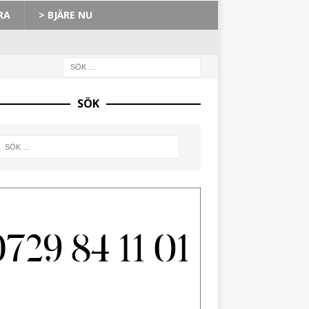
RA
> BJÄRE NU
SÖK