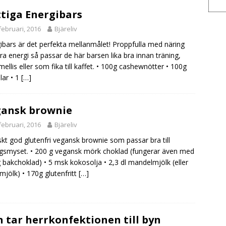
tiga Energibars
februari, 2016
Bjäreliv
ibars är det perfekta mellanmålet! Proppfulla med näring
ra energi så passar de här barsen lika bra innan träning,
ellis eller som fika till kaffet. • 100g cashewnötter • 100g
ar • 1
[…]
ansk brownie
februari, 2016
Bjäreliv
kt god glutenfri vegansk brownie som passar bra till
gsmyset. • 200 g vegansk mörk choklad (fungerar även med
g bakchoklad) • 5 msk kokosolja • 2,3 dl mandelmjölk (eller
 mjölk) • 170g glutenfritt
[…]
 tar herrkonfektionen till byn