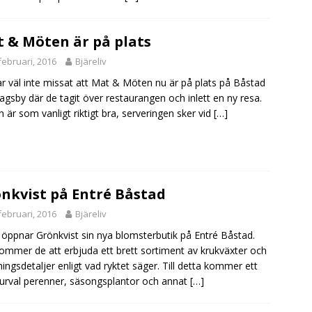
 & Möten är på plats
februari, 2016
Bjäreliv
r väl inte missat att Mat & Möten nu är på plats på Båstad
agsby där de tagit över restaurangen och inlett en ny resa.
 är som vanligt riktigt bra, serveringen sker vid
[…]
nkvist på Entré Båstad
februari, 2016
Bjäreliv
 öppnar Grönkvist sin nya blomsterbutik på Entré Båstad.
ommer de att erbjuda ett brett sortiment av krukväxter och
ningsdetaljer enligt vad ryktet säger. Till detta kommer ett
 urval perenner, säsongsplantor och annat
[…]