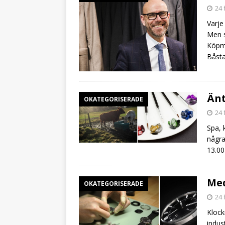
24 
Varje
Men s
Köpma
Båsta
Änt
OKATEGORISERADE
24 
Spa, 
några
13.00
Med
OKATEGORISERADE
24 
Klock
indus