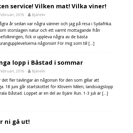
ken service! Vilken mat! Vilka viner!
februari, 2016
Bjäreliv
ågra år sedan var några vänner och jag på resa i Sydafrika.
om storslagen natur och ett varmt mottagande från
befolkningen, fick vi uppleva några av de bästa
urangupplevelserna någonsin! För mig som till
[…]
ga lopp i Båstad i sommar
februari, 2016
Bjäreliv
är det fler tävlingar än någonsin för den som gillar att
ga. 18 juni går startskottet för Klövern Milen, landsvägslopp
trala Båstad. Loppet är en del av Bjäre Run. 1-3 juli är
[…]
r ni gå ut!