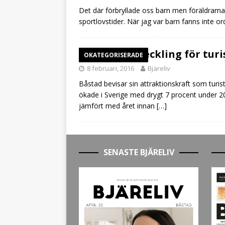
Det där förbryllade oss barn men föräldrarna 
sportlovstider. När jag var barn fanns inte o
Rekordutveckling för tur
OKATEGORISERADE
8 februari, 2016
Bjäreliv
Båstad bevisar sin attraktionskraft som turis
ökade i Sverige med drygt 7 procent under 2
jämfört med året innan
[…]
SENASTE BJÄRELIV