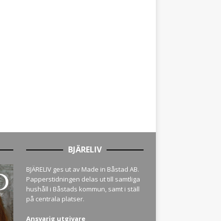
BJÄRELIV
BJÄRELIV ges ut av Made in Båstad AB.
Papperstidningen delas ut till samtliga
hushåll i Båstads kommun, samt i ställ
på centrala platser.
Ansvarig utgivare