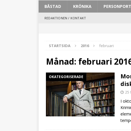
BÅSTAD
KRÖNIKA
PERSONPOR
REDAKTIONEN / KONTAKT
STARTSIDA
2016
februari
Månad:
februari 201
Mon
OKATEGORISERADE
dis
25 
I okt
Krimi
eleme
tempe