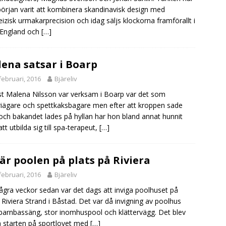
början varit att kombinera skandinavisk design med
izisk urmakarprecision och idag säljs klockorna framförallt i
 England och
[…]
ena satsar i Boarp
februari, 2016
Bjäreliv
t Malena Nilsson var verksam i Boarp var det som
iägare och spettkaksbagare men efter att kroppen sade
 och bakandet lades på hyllan har hon bland annat hunnit
tt utbilda sig till spa-terapeut,
[…]
är poolen på plats på Riviera
februari, 2016
Bjäreliv
ågra veckor sedan var det dags att inviga poolhuset på
 Riviera Strand i Båstad. Det var då invigning av poolhus
arnbassäng, stor inomhuspool och klättervägg. Det blev
 starten på sportlovet med
[…]