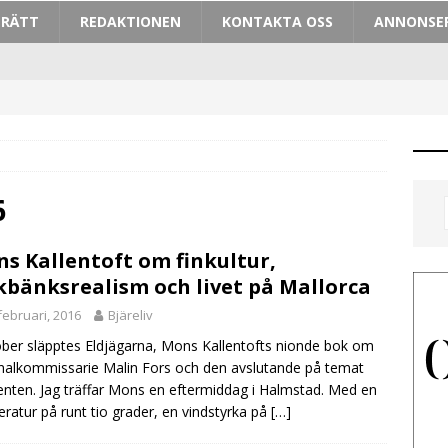
TRÄTT
REDAKTIONEN
KONTAKTA OSS
ANNONSE
6
s Kallentoft om finkultur,
kbänksrealism och livet på Mallorca
februari, 2016
Bjäreliv
ober släpptes Eldjägarna, Mons Kallentofts nionde bok om
nalkommissarie Malin Fors och den avslutande på temat
nten. Jag träffar Mons en eftermiddag i Halmstad. Med en
ratur på runt tio grader, en vindstyrka på
[…]