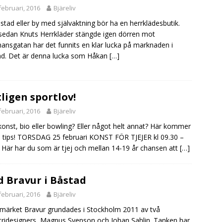
februari, 2016
Bjäreliv
 stad eller by med självaktning bör ha en herrklädesbutik.
edan Knuts Herrkläder stängde igen dörren mot
nsgatan har det funnits en klar lucka på marknaden i
d. Det är denna lucka som Håkan
[…]
ligen sportlov!
februari, 2016
Bjäreliv
konst, bio eller bowling? Eller något helt annat? Här kommer
 tips! TORSDAG 25 februari KONST FÖR TJEJER kl 09.30 –
 Här har du som är tjej och mellan 14-19 år chansen att
[…]
 Bravur i Båstad
februari, 2016
Bjäreliv
märket Bravur grundades i Stockholm 2011 av två
tridesigners, Magnus Svenson och Johan Sahlin. Tanken har