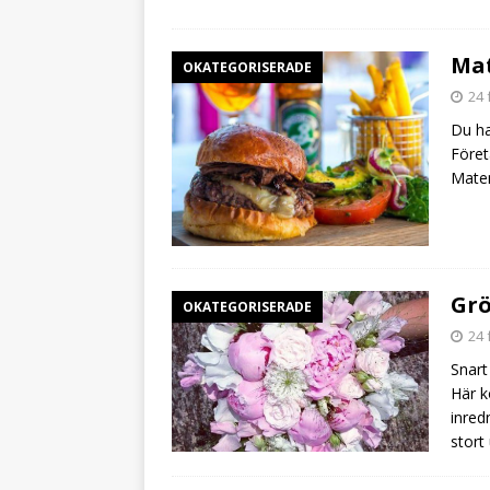
Mat
OKATEGORISERADE
24 
Du ha
Föret
Maten
Grö
OKATEGORISERADE
24 
Snart
Här k
inred
stort