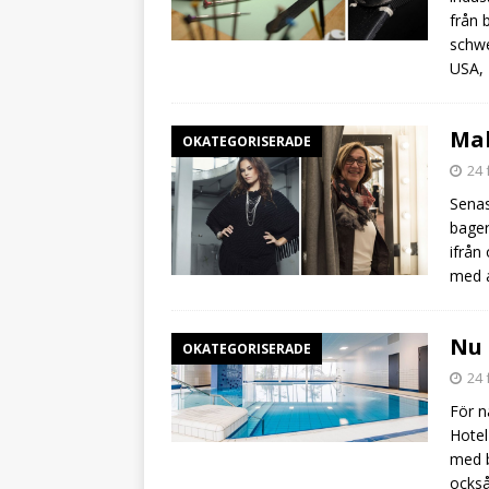
från 
schwe
USA,
Mal
OKATEGORISERADE
24 
Senas
bager
ifrån
med a
Nu 
OKATEGORISERADE
24 
För n
Hotel
med b
också