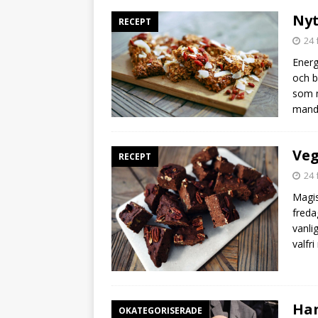
Nyt
RECEPT
24 
Energ
och b
som m
mandl
Veg
RECEPT
24 
Magis
freda
vanli
valfri
Han
OKATEGORISERADE