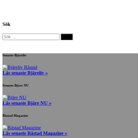
Sök
Sök
efter:
Senaste Bjäreliv
Läs senaste Bjäreliv »
Senaste Bjäre NU
Läs senaste Bjäre NU »
Båstad Magazine
Läs senaste Båstad Magazine »