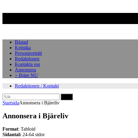
Facebook
Instagram
Båstad
Krönika
Personporträtt
Redaktionen
Kontakta oss
Annonsera
> Bjäre NU
Redaktionen / Kontakt
Sök
efter:
Startsida
Annonsera i Bjäreliv
Annonsera i Bjäreliv
Format
: Tabloid
Sidantal:
24-64 sidor