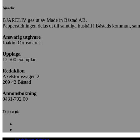
Bjäreliv
BJÄRELIV ges ut av Made in Båstad AB.
Papperstidningen delas ut till samtliga hushåll i Båstads kommun, samt i
Ansvarig utgivare
Joakim Ormsmarck
Upplaga
12 500 exemplar
Redaktion
Axelstorpsvägen 2
269 42 Båstad
Annonsbokning
0431-792 00
Följ oss på
Facebook
Instagram