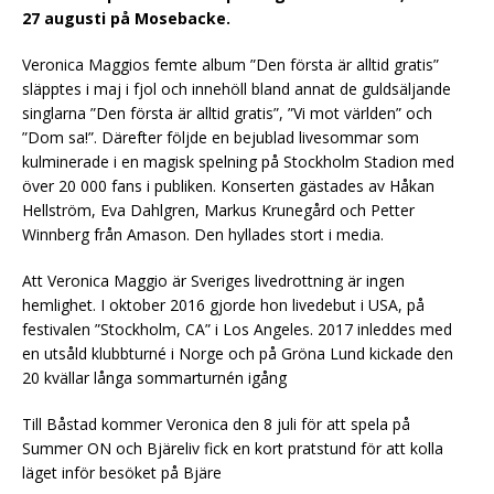
27 augusti på Mosebacke.
Veronica Maggios femte album ”Den första är alltid gratis”
släpptes i maj i fjol och innehöll bland annat de guldsäljande
singlarna ”Den första är alltid gratis”, ”Vi mot världen” och
”Dom sa!”. Därefter följde en bejublad livesommar som
kulminerade i en magisk spelning på Stockholm Stadion med
över 20 000 fans i publiken. Konserten gästades av Håkan
Hellström, Eva Dahlgren, Markus Krunegård och Petter
Winnberg från Amason. Den hyllades stort i media.
Att Veronica Maggio är Sveriges livedrottning är ingen
hemlighet. I oktober 2016 gjorde hon livedebut i USA, på
festivalen ”Stockholm, CA” i Los Angeles. 2017 inleddes med
en utsåld klubbturné i Norge och på Gröna Lund kickade den
20 kvällar långa sommarturnén igång
Till Båstad kommer Veronica den 8 juli för att spela på
Summer ON och Bjäreliv fick en kort pratstund för att kolla
läget inför besöket på Bjäre