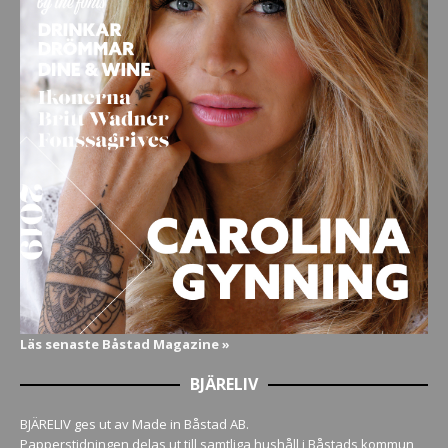
Läs senaste Båstad Magazine »
BJÄRELIV
BJÄRELIV ges ut av Made in Båstad AB.
Papperstidningen delas ut till samtliga hushåll i Båstads kommun,