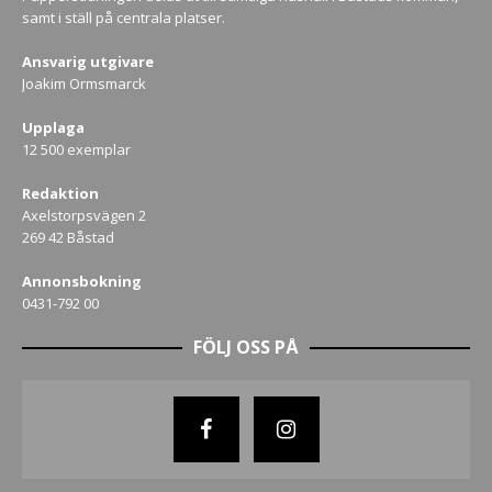
samt i ställ på centrala platser.
Ansvarig utgivare
Joakim Ormsmarck
Upplaga
12 500 exemplar
Redaktion
Axelstorpsvägen 2
269 42 Båstad
Annonsbokning
0431-792 00
FÖLJ OSS PÅ