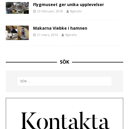
Flygmuseet ger unika upplevelser
23 februari, 2018
Bjäreliv
Makarna Viebke i hamnen
21 mars, 2016
Bjäreliv
SÖK