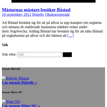
Okategoriserade
Mästarnas mästare besöker Båstad
10 september, 2012
Bjäreliv
Okategoriserade
Att Båstad bestämt sig för att på allvar ta upp kampen om seglarna
och utmana de etablerade hamnarna märktes redan under
årets Segelvecka. Sailing Båstad har bestämt sig för att sätta Båstad
på seglarkartan på allvar och det faktum att
[…]
Sök
Sök efter:
Senaste Bjäreliv
Läs senaste Bjäreliv »
Senaste Bjäre NU
Läs senaste Bjäre NU »