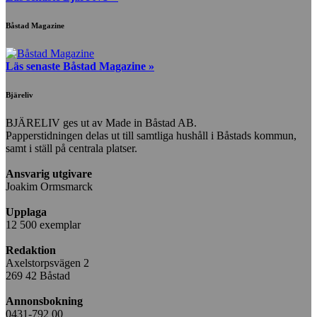
Båstad Magazine
Läs senaste Båstad Magazine »
Bjäreliv
BJÄRELIV ges ut av Made in Båstad AB.
Papperstidningen delas ut till samtliga hushåll i Båstads kommun,
samt i ställ på centrala platser.
Ansvarig utgivare
Joakim Ormsmarck
Upplaga
12 500 exemplar
Redaktion
Axelstorpsvägen 2
269 42 Båstad
Annonsbokning
0431-792 00