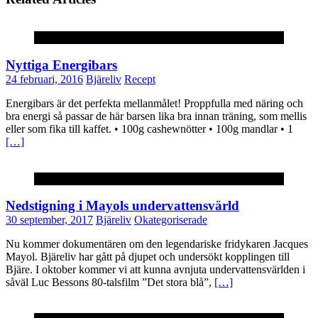
Recept
Nyttiga Energibars
24 februari, 2016
Bjäreliv
Recept
Energibars är det perfekta mellanmålet! Proppfulla med näring och
bra energi så passar de här barsen lika bra innan träning, som mellis
eller som fika till kaffet. • 100g cashewnötter • 100g mandlar • 1
[…]
Okategoriserade
Nedstigning i Mayols undervattensvärld
30 september, 2017
Bjäreliv
Okategoriserade
Nu kommer dokumentären om den legendariske fridykaren Jacques
Mayol. Bjäreliv har gått på djupet och undersökt kopplingen till
Bjäre. I oktober kommer vi att kunna avnjuta undervattensvärlden i
såväl Luc Bessons 80-talsfilm ”Det stora blå”,
[…]