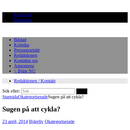
Facebook
Instagram
Båstad
Krönika
Personporträtt
Redaktionen
Kontakta oss
Annonsera
> Bjäre NU
Redaktionen / Kontakt
Sök efter:
Startsida
Okategoriserade
Sugen på att cykla?
Sugen på att cykla?
23 april, 2014
Bjäreliv
Okategoriserade