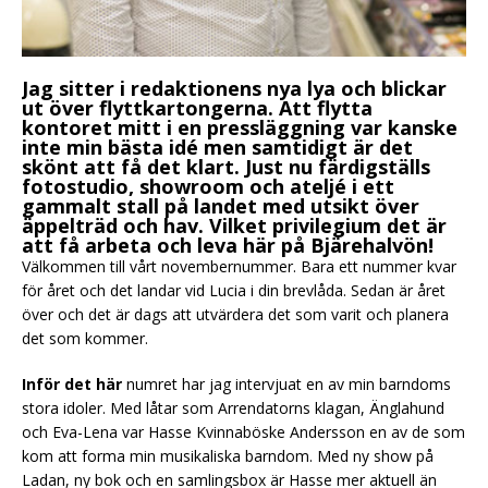
Jag sitter i redaktionens nya lya och blickar
ut över flyttkartongerna. Att flytta
kontoret mitt i en pressläggning var kanske
inte min bästa idé men samtidigt är det
skönt att få det klart. Just nu färdigställs
fotostudio, showroom och ateljé i ett
gammalt stall på landet med utsikt över
äppelträd och hav. Vilket privilegium det är
att få arbeta och leva här på Bjärehalvön!
Välkommen till vårt novembernummer. Bara ett nummer kvar
för året och det landar vid Lucia i din brevlåda. Sedan är året
över och det är dags att utvärdera det som varit och planera
det som kommer.
Inför det här
numret har jag intervjuat en av min barndoms
stora idoler. Med låtar som Arrendatorns klagan, Änglahund
och Eva-Lena var Hasse Kvinnaböske Andersson en av de som
kom att forma min musikaliska barndom. Med ny show på
Ladan, ny bok och en samlingsbox är Hasse mer aktuell än