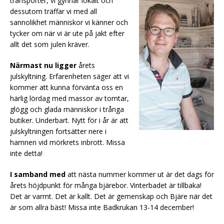
transporter, vi gynnar lokalt och
dessutom träffar vi med all
sannolikhet människor vi känner och
tycker om när vi är ute på jakt efter
allt det som julen kräver.
Närmast nu ligger
årets
julskyltning. Erfarenheten säger att vi
kommer att kunna förvänta oss en
härlig lördag med massor av tomtar,
glögg och glada människor i trånga
butiker. Underbart. Nytt för i år är att
julskyltningen fortsätter nere i
hamnen vid mörkrets inbrott. Missa
inte detta!
I samband med
att nästa nummer kommer ut är det dags för
årets höjdpunkt för många bjärebor. Vinterbadet är tillbaka!
Det är varmt. Det är kallt. Det är gemenskap och Bjäre när det
är som allra bäst! Missa inte Badkrukan 13-14 december!