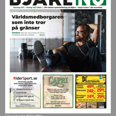
Läs senaste Bjäre NU »