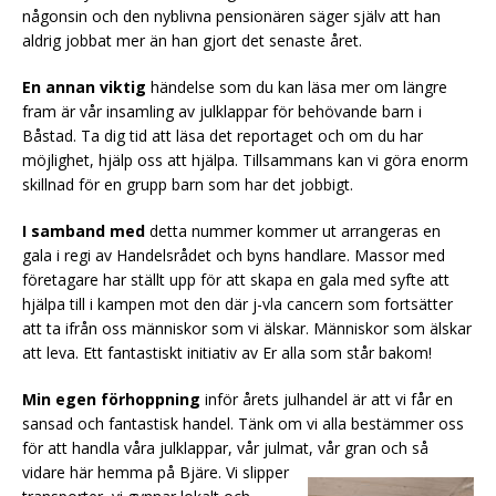
någonsin och den nyblivna pensionären säger själv att han
aldrig jobbat mer än han gjort det senaste året.
En annan viktig
händelse som du kan läsa mer om längre
fram är vår insamling av julklappar för behövande barn i
Båstad. Ta dig tid att läsa det reportaget och om du har
möjlighet, hjälp oss att hjälpa. Tillsammans kan vi göra enorm
skillnad för en grupp barn som har det jobbigt.
I samband med
detta nummer kommer ut arrangeras en
gala i regi av Handelsrådet och byns handlare. Massor med
företagare har ställt upp för att skapa en gala med syfte att
hjälpa till i kampen mot den där j-vla cancern som fortsätter
att ta ifrån oss människor som vi älskar. Människor som älskar
att leva. Ett fantastiskt initiativ av Er alla som står bakom!
Min egen förhoppning
inför årets julhandel är att vi får en
sansad och fantastisk handel. Tänk om vi alla bestämmer oss
för att handla våra julklappar, vår julmat, vår gran och så
vidare här hemma på Bjäre.
Vi slipper