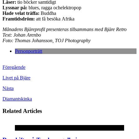
Läser:
tio böcker samtidigt
Lyssnar på:
blues, ragga ochelektropop
Hade velat träffa:
Buddha
Framtidsdröm:
att få besöka Afrika
Månadens Bjäreprofil presenteras tillsammans med Bjäre Retro
Text: Johan Arenbo
Foto: Thomas Johansson, TOJ Photography
Personporträtt
Föregående
Livet på Bjäre
Nästa
Diamantskinka
Related Articles
Okategoriserade