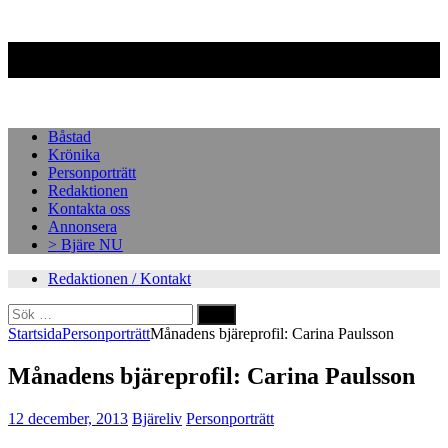
Facebook
Instagram
Båstad
Krönika
Personporträtt
Redaktionen
Kontakta oss
Annonsera
> Bjäre NU
Redaktionen / Kontakt
Sök
efter:
Startsida
Personporträtt
Månadens bjäreprofil: Carina Paulsson
Månadens bjäreprofil: Carina Paulsson
12 december, 2013
Bjäreliv
Personporträtt