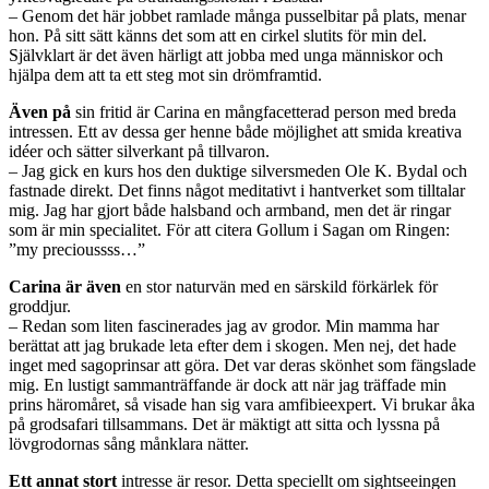
– Genom det här jobbet ramlade många pusselbitar på plats, menar
hon. På sitt sätt känns det som att en cirkel slutits för min del.
Självklart är det även härligt att jobba med unga människor och
hjälpa dem att ta ett steg mot sin drömframtid.
Även på
sin fritid är Carina en mångfacetterad person med breda
intressen. Ett av dessa ger henne både möjlighet att smida kreativa
idéer och sätter silverkant på tillvaron.
– Jag gick en kurs hos den duktige silversmeden Ole K. Bydal och
fastnade direkt. Det finns något meditativt i hantverket som tilltalar
mig. Jag har gjort både halsband och armband, men det är ringar
som är min specialitet. För att citera Gollum i Sagan om Ringen:
”my precioussss…”
Carina är även
en stor naturvän med en särskild förkärlek för
groddjur.
– Redan som liten fascinerades jag av grodor. Min mamma har
berättat att jag brukade leta efter dem i skogen. Men nej, det hade
inget med sagoprinsar att göra. Det var deras skönhet som fängslade
mig. En lustigt sammanträffande är dock att när jag träffade min
prins häromåret, så visade han sig vara amfibieexpert. Vi brukar åka
på grodsafari tillsammans. Det är mäktigt att sitta och lyssna på
lövgrodornas sång månklara nätter.
Ett annat stort
intresse är resor. Detta speciellt om sightseeingen