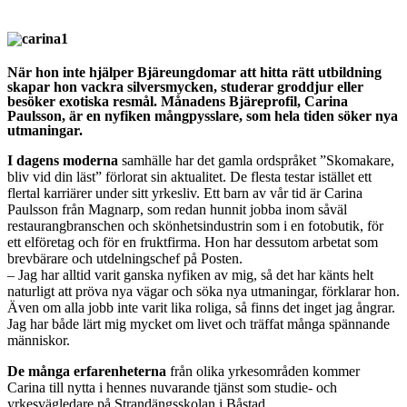
När hon inte hjälper Bjäreungdomar att hitta rätt utbildning
skapar hon vackra silversmycken, studerar groddjur eller
besöker exotiska resmål. Månadens Bjäreprofil, Carina
Paulsson, är en nyfiken mångpysslare, som hela tiden söker nya
utmaningar.
I dagens moderna
samhälle har det gamla ordspråket ”Skomakare,
bliv vid din läst” förlorat sin aktualitet. De flesta testar istället ett
flertal karriärer under sitt yrkesliv. Ett barn av vår tid är Carina
Paulsson från Magnarp, som redan hunnit jobba inom såväl
restaurangbranschen och skönhetsindustrin som i en fotobutik, för
ett elföretag och för en fruktfirma. Hon har dessutom arbetat som
brevbärare och utdelningschef på Posten.
– Jag har alltid varit ganska nyfiken av mig, så det har känts helt
naturligt att pröva nya vägar och söka nya utmaningar, förklarar hon.
Även om alla jobb inte varit lika roliga, så finns det inget jag ångrar.
Jag har både lärt mig mycket om livet och träffat många spännande
människor.
De många erfarenheterna
från olika yrkesområden kommer
Carina till nytta i hennes nuvarande tjänst som studie- och
yrkesvägledare på Strandängsskolan i Båstad.