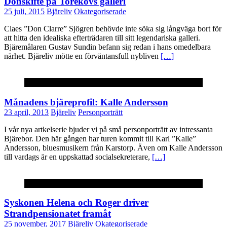
Donskifte på Torekovs galleri
25 juli, 2015
Bjäreliv
Okategoriserade
Claes ”Don Clarre” Sjögren behövde inte söka sig långväga bort för
att hitta den idealiska efterträdaren till sitt legendariska galleri.
Bjäremålaren Gustav Sundin befann sig redan i hans omedelbara
närhet. Bjäreliv mötte en förväntansfull nybliven
[…]
Personporträtt
Månadens bjäreprofil: Kalle Andersson
23 april, 2013
Bjäreliv
Personporträtt
I vår nya artkelserie bjuder vi på små personporträtt av intressanta
Bjärebor. Den här gången har turen kommit till Karl ”Kalle”
Andersson, bluesmusikern från Karstorp. Även om Kalle Andersson
till vardags är en uppskattad socialsekreterare,
[…]
Okategoriserade
Syskonen Helena och Roger driver
Strandpensionatet framåt
25 november, 2017
Bjäreliv
Okategoriserade