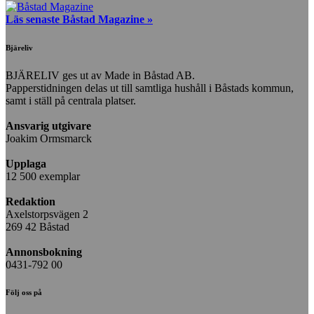
Läs senaste Båstad Magazine »
Bjäreliv
BJÄRELIV ges ut av Made in Båstad AB.
Papperstidningen delas ut till samtliga hushåll i Båstads kommun,
samt i ställ på centrala platser.
Ansvarig utgivare
Joakim Ormsmarck
Upplaga
12 500 exemplar
Redaktion
Axelstorpsvägen 2
269 42 Båstad
Annonsbokning
0431-792 00
Följ oss på