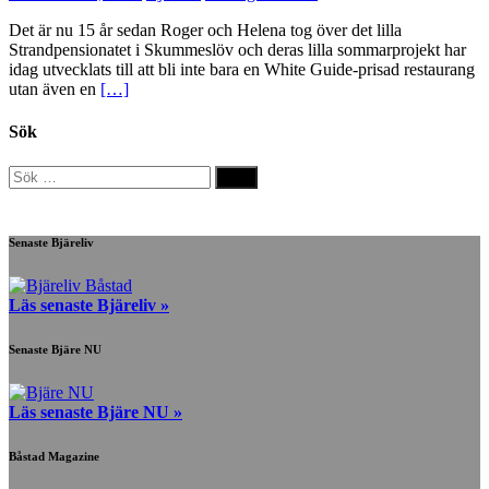
Det är nu 15 år sedan Roger och Helena tog över det lilla
Strandpensionatet i Skummeslöv och deras lilla sommarprojekt har
idag utvecklats till att bli inte bara en White Guide-prisad restaurang
utan även en
[…]
Sök
Sök
efter:
Senaste Bjäreliv
Läs senaste Bjäreliv »
Senaste Bjäre NU
Läs senaste Bjäre NU »
Båstad Magazine