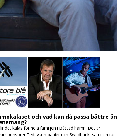
 Hamnkalaset och vad kan då passa bättre än
evenemang?
ir det kalas för hela familjen i Båstad hamn. Det är
vudsponsorer Teddykompaniet och Swedbank, samt en rad