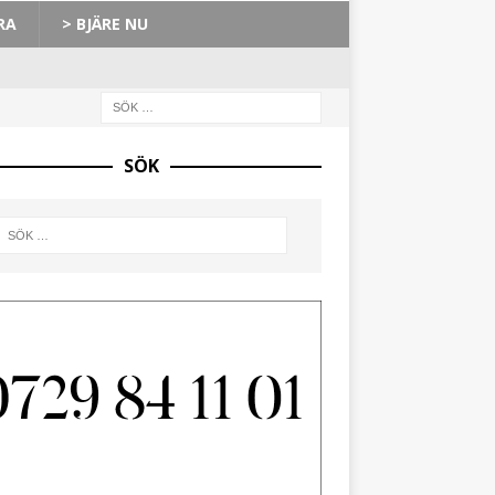
RA
> BJÄRE NU
SÖK