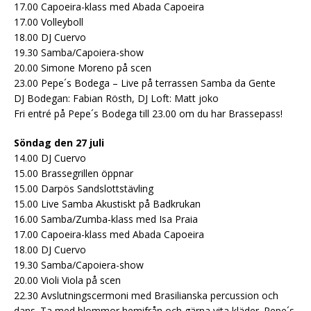
17.00 Capoeira-klass med Abada Capoeira
17.00 Volleyboll
18.00 DJ Cuervo
19.30 Samba/Capoiera-show
20.00 Simone Moreno på scen
23.00 Pepe´s Bodega – Live på terrassen Samba da Gente
DJ Bodegan: Fabian Rösth, DJ Loft: Matt joko
Fri entré på Pepe´s Bodega till 23.00 om du har Brassepass!
Söndag den 27 juli
14.00 DJ Cuervo
15.00 Brassegrillen öppnar
15.00 Darpös Sandslottstävling
15.00 Live Samba Akustiskt på Badkrukan
16.00 Samba/Zumba-klass med Isa Praia
17.00 Capoeira-klass med Abada Capoeira
18.00 DJ Cuervo
19.30 Samba/Capoiera-show
20.00 Violi Viola på scen
22.30 Avslutningscermoni med Brasilianska percussion och
dans. Ta med blommor hemifrån och gärna vita kläder. Pepe´s