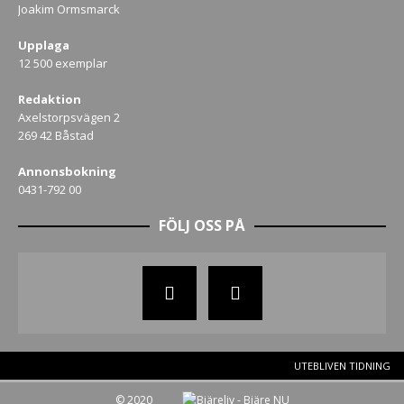
Joakim Ormsmarck
Upplaga
12 500 exemplar
Redaktion
Axelstorpsvägen 2
269 42 Båstad
Annonsbokning
0431-792 00
FÖLJ OSS PÅ
UTEBLIVEN TIDNING
© 2020