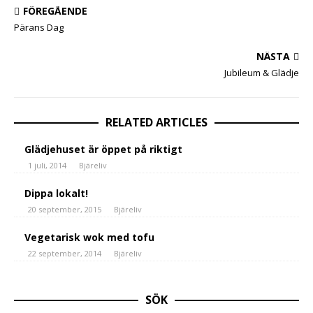
FÖREGÅENDE
Pärans Dag
NÄSTA
Jubileum & Glädje
RELATED ARTICLES
Glädjehuset är öppet på riktigt
1 juli, 2014
Bjäreliv
Dippa lokalt!
20 september, 2015
Bjäreliv
Vegetarisk wok med tofu
22 september, 2014
Bjäreliv
SÖK