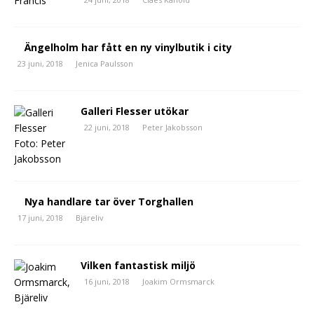
Ängelholm har fått en ny vinylbutik i city
23 juni, 2018
Jenica Paulsson
Galleri Flesser utökar
22 juni, 2018
Peter Jakobsson
Nya handlare tar över Torghallen
17 juni, 2018
Bjäreliv
Vilken fantastisk miljö
16 juni, 2018
Joakim Ormsmarck