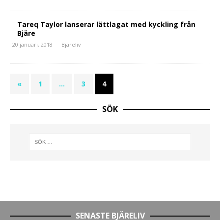
Tareq Taylor lanserar lättlagat med kyckling från
Bjäre
20 januari, 2018
Bjäreliv
«
1
…
3
4
SÖK
SENASTE BJÄRELIV