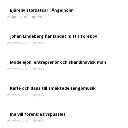
Bjäreliv storsatsar i Ängelholm
24 april, 2018
Bjäreliv
Johan Lindeberg har landat mitt i Torekov
25 mars, 2018
Bjäreliv
Modelejon, entreprenör och skandinavisk man
24 mars, 2018
Bjäreliv
Kaffe och dans till smäktade tangomusik
24 mars, 2018
Bjäreliv
Ina vill förenkla livspusslet
24 mars, 2018
Bjäreliv