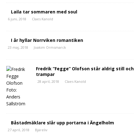
Laila tar sommaren med soul
6 juni, 2018
Claes Kanold
I år hyllar Norrviken romantiken
23 maj, 2018
Joakim Ormsmarck
Fredrik ”Fegge” Olofson står aldrig still och
trampar
28 april, 2018
Claes Kanold
Båstadmäklare slår upp portarna i Ängelholm
27 april, 2018
Bjäreliv