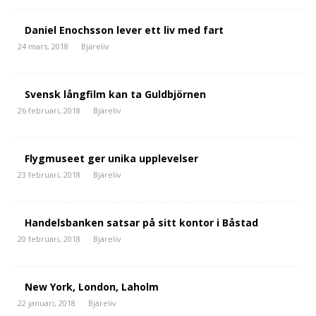
Daniel Enochsson lever ett liv med fart
24 mars, 2018
Bjäreliv
Svensk långfilm kan ta Guldbjörnen
26 februari, 2018
Bjäreliv
Flygmuseet ger unika upplevelser
23 februari, 2018
Bjäreliv
Handelsbanken satsar på sitt kontor i Båstad
20 februari, 2018
Bjäreliv
New York, London, Laholm
22 januari, 2018
Bjäreliv