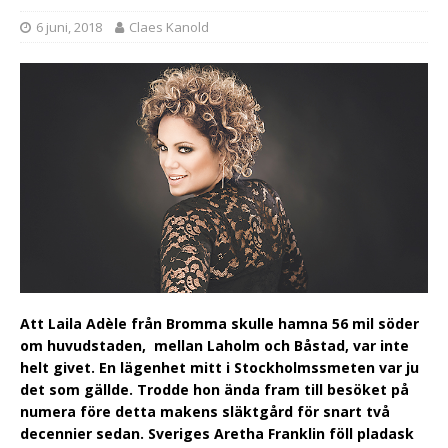
6 juni, 2018
Claes Kanold
Att Laila Adèle från Bromma skulle hamna 56 mil söder
om huvudstaden, mellan Laholm och Båstad, var inte
helt givet. En lägenhet mitt i Stockholmssmeten var ju
det som gällde. Trodde hon ända fram till besöket på
numera före detta makens släktgård för snart två
decennier sedan. Sveriges Aretha Franklin föll pladask