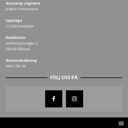
Ansvarig utgivare
Joakim Ormsmarck
Upplaga
12 500 exemplar
Redaktion
Axelstorpsvägen 2
269 42 Båstad
Annonsbokning
0431-792 00
FÖLJ OSS PÅ