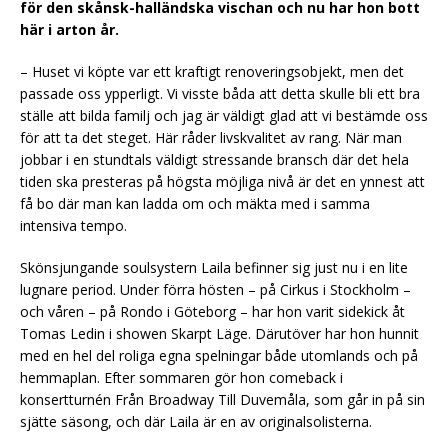
för den skånsk-halländska vischan och nu har hon bott
här i arton år.
– Huset vi köpte var ett kraftigt renoveringsobjekt, men det
passade oss ypperligt. Vi visste båda att detta skulle bli ett bra
ställe att bilda familj och jag är väldigt glad att vi bestämde oss
för att ta det steget. Här råder livskvalitet av rang. När man
jobbar i en stundtals väldigt stressande bransch där det hela
tiden ska presteras på högsta möjliga nivå är det en ynnest att
få bo där man kan ladda om och mäkta med i samma
intensiva tempo.
Skönsjungande soulsystern Laila befinner sig just nu i en lite
lugnare period. Under förra hösten – på Cirkus i Stockholm –
och våren – på Rondo i Göteborg – har hon varit sidekick åt
Tomas Ledin i showen Skarpt Läge. Därutöver har hon hunnit
med en hel del roliga egna spelningar både utomlands och på
hemmaplan. Efter sommaren gör hon comeback i
konsertturnén Från Broadway Till Duvemåla, som går in på sin
sjätte säsong, och där Laila är en av originalsolisterna.