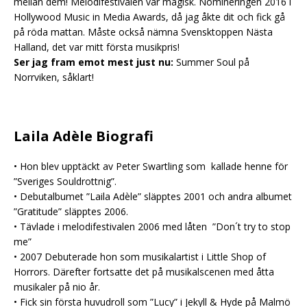
mellan dem! Melodifestivalen var magisk. Nomineringen 2016 i
Hollywood Music in Media Awards, då jag åkte dit och fick gå
på röda mattan. Måste också nämna Svensktoppen Nästa
Halland, det var mitt första musikpris!
Ser jag fram emot mest just nu:
Summer Soul på
Norrviken, såklart!
Laila Adèle Biografi
• Hon blev upptäckt av Peter Swartling som kallade henne för
”Sveriges Souldrottnig”.
• Debutalbumet ”Laila Adèle” släpptes 2001 och andra albumet
”Gratitude” släpptes 2006.
• Tävlade i melodifestivalen 2006 med låten ”Don´t try to stop
me”
• 2007 Debuterade hon som musikalartist i Little Shop of
Horrors. Därefter fortsatte det på musikalscenen med åtta
musikaler på nio år.
• Fick sin första huvudroll som ”Lucy” i Jekyll & Hyde på Malmö