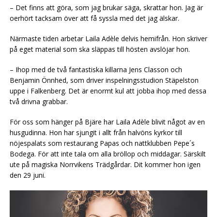
– Det finns att göra, som jag brukar säga, skrattar hon. Jag är
oerhört tacksam över att få syssla med det jag älskar.
Närmaste tiden arbetar Laila Adèle delvis hemifrån. Hon skriver
på eget material som ska släppas till hösten avslöjar hon.
– Ihop med de två fantastiska killarna Jens Classon och
Benjamin Önnhed, som driver inspelningsstudion Stäpelston
uppe i Falkenberg. Det är enormt kul att jobba ihop med dessa
två drivna grabbar.
För oss som hänger på Bjäre har Laila Adèle blivit något av en
husgudinna. Hon har sjungit i allt från halvöns kyrkor till
nöjespalats som restaurang Papas och nattklubben Pepe´s
Bodega. För att inte tala om alla bröllop och middagar. Särskilt
ute på magiska Norrvikens Trädgårdar. Dit kommer hon igen
den 29 juni.