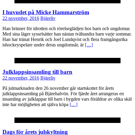
Okategoriserade
I huvudet på Micke Hammarström
22 november, 2016
Bjäreliv
Han brinner för idrotten och rörelseglädjen hos barn och ungdomar.
Med sina läger sysselsätter han nästan tvåhundra barn varje sommar.
Han har tränat Henrik och Joel Lundqvist och flera framgångsrika
ishockeyspelare under deras ungdomsår, är
[…]
Okategoriserade
Julklappsinsamling till barn
22 november, 2016
Bjäreliv
På julmarknaden den 26 november går startskottet för årets
julklappsinsamling på Bjärehalvön. För fjärde året arrangeras en
insamling av julklappar till barn i bygden vars föräldrar av olika skäl
inte har möjligheten att själva köpa
[…]
Okategoriserade
Dags för årets julskyltning