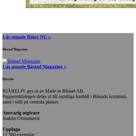
Läs senaste Bjäre NU »
Båstad Magazine
Läs senaste Båstad Magazine »
Bjäreliv
BJÄRELIV ges ut av Made in Båstad AB.
Papperstidningen delas ut till samtliga hushåll i Båstads kommun,
samt i ställ på centrala platser.
Ansvarig utgivare
Joakim Ormsmarck
Upplaga
12 500 exemplar