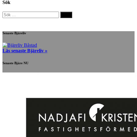
Sök
Sök
efter:
Senaste Bjäreliv
Läs senaste Bjäreliv »
Senaste Bjäre NU