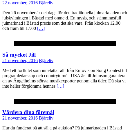
22 november, 2016
Bjäreliv
Den 26 november är det dags för den traditionella julmarknaden och
julskyltningen i Båstad med omnejd. En mysig och stämningsfull
julmarknad i Båstad precis som det ska vara. Från klockan 12.00
och fram till 17.00
[…]
Okategoriserade
Så mycket Jill
21 november, 2016
Bjäreliv
Med ett förflutet som innefattar allt från Eurovision Song Contest till
programledarskap och countryturné i USA är Jill Johnson garanterat
en av Ängelholms största musikexporter genom alla tider. Då ska vi
inte heller förglömma hennes
[…]
Okategoriserade
Värdera dina föremål
21 november, 2016
Bjäreliv
Har du funderat på att sälja på auktion? På julmarknaden i Båstad