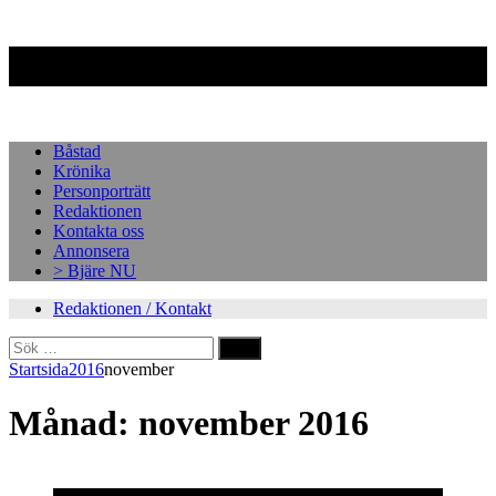
Facebook
Instagram
Båstad
Krönika
Personporträtt
Redaktionen
Kontakta oss
Annonsera
> Bjäre NU
Redaktionen / Kontakt
Sök
efter:
Startsida
2016
november
Månad:
november 2016