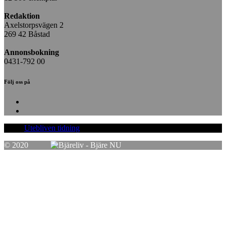
Redaktion
Axelstorpsvägen 2
269 42 Båstad
Annonsbokning
0431-792 00
Följ oss på
Facebook
Instagram
Utebliven tidning
© 2020