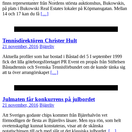
finns representanter från Nordens största auktionshus, Bukowskis,
på plats i Bukowski Real Estates lokaler på Köpmansgatan. Mellan
14 och 17 kan du få
[…]
Personporträtt
Tennisdirektören Christer Hult
21 november, 2016
Bjäreliv
Aktuella profiler som har bostad i Båstad del 5 I september 1999
fick det lilla göteborgsföretaget PR Event en propås från Stiftelsen
Båstadtennis och Svenska Tennisförbundet om de kunde tänka sig
att ta över arrangörskapet
[…]
Okategoriserade
Julmaten får konkurrens på julbordet
21 november, 2016
Bjäreliv
Att Sveriges godaste chips kommer från Bjärehalvön vet
förmodligen de flesta av Bjärelivs läsare. Men nya rön, som helt
ovetenskapligt kunnat konstateras, visar att de skånska
potatischipsen till och med slår ut det klassiska julbordet.
[…]