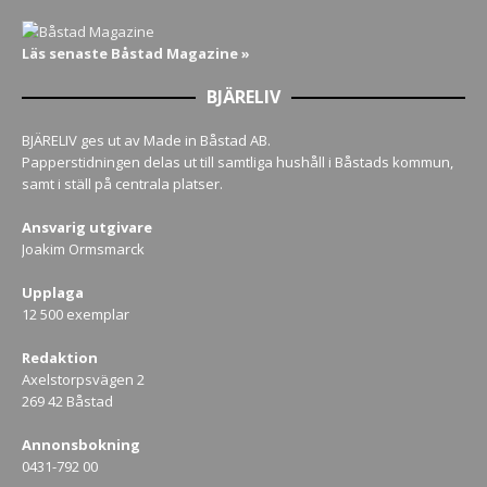
Läs senaste Båstad Magazine »
BJÄRELIV
BJÄRELIV ges ut av Made in Båstad AB.
Papperstidningen delas ut till samtliga hushåll i Båstads kommun,
samt i ställ på centrala platser.
Ansvarig utgivare
Joakim Ormsmarck
Upplaga
12 500 exemplar
Redaktion
Axelstorpsvägen 2
269 42 Båstad
Annonsbokning
0431-792 00