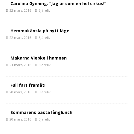
Carolina Gynning: “Jag är som en hel cirkus!”
22 mars, 2016
Bjäreliv
Hemmakänsla på nytt läge
22 mars, 2016
Bjäreliv
Makarna Viebke i hamnen
21 mars, 2016
Bjäreliv
Full fart framåt!
20 mars, 2016
Bjäreliv
Sommarens bästa långlunch
20 mars, 2016
Bjäreliv