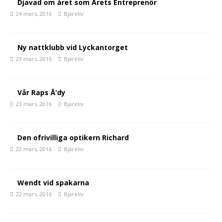
Djavad om året som Årets Entreprenör
24 mars, 2016
Bjäreliv
Ny nattklubb vid Lyckantorget
23 mars, 2016
Bjäreliv
Vår Raps Å’dy
23 mars, 2016
Bjäreliv
Den ofrivilliga optikern Richard
22 mars, 2016
Bjäreliv
Wendt vid spakarna
22 mars, 2016
Bjäreliv