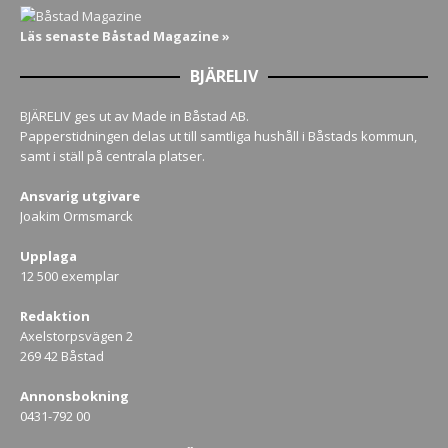
Läs senaste Båstad Magazine »
BJÄRELIV
BJÄRELIV ges ut av Made in Båstad AB.
Papperstidningen delas ut till samtliga hushåll i Båstads kommun,
samt i ställ på centrala platser.
Ansvarig utgivare
Joakim Ormsmarck
Upplaga
12 500 exemplar
Redaktion
Axelstorpsvägen 2
269 42 Båstad
Annonsbokning
0431-792 00