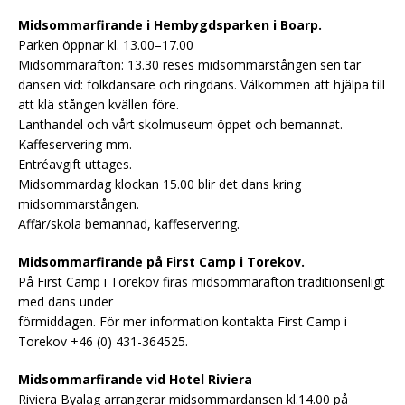
Midsommarfirande i Hembygdsparken i Boarp.
Parken öppnar kl. 13.00–17.00
Midsommarafton: 13.30 reses midsommarstången sen tar
dansen vid: folkdansare och ringdans. Välkommen att hjälpa till
att klä stången kvällen före.
Lanthandel och vårt skolmuseum öppet och bemannat.
Kaffeservering mm.
Entréavgift uttages.
Midsommardag klockan 15.00 blir det dans kring
midsommarstången.
Affär/skola bemannad, kaffeservering.
Midsommarfirande på First Camp i Torekov.
På First Camp i Torekov firas midsommarafton traditionsenligt
med dans under
förmiddagen. För mer information kontakta First Camp i
Torekov +46 (0) 431-364525.
Midsommarfirande vid Hotel Riviera
Riviera Byalag arrangerar midsommardansen kl.14.00 på