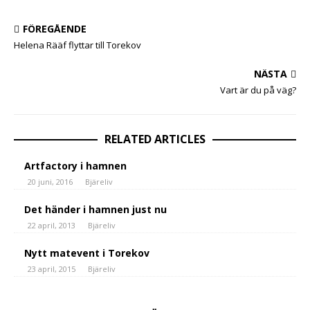
FÖREGÅENDE
Helena Rääf flyttar till Torekov
NÄSTA
Vart är du på väg?
RELATED ARTICLES
Artfactory i hamnen
20 juni, 2016
Bjäreliv
Det händer i hamnen just nu
22 april, 2013
Bjäreliv
Nytt matevent i Torekov
23 april, 2015
Bjäreliv