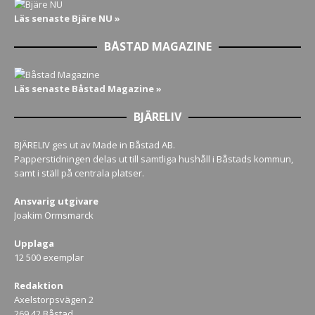
Läs senaste Bjäre NU »
BÅSTAD MAGAZINE
Läs senaste Båstad Magazine »
BJÄRELIV
BJÄRELIV ges ut av Made in Båstad AB.
Papperstidningen delas ut till samtliga hushåll i Båstads kommun,
samt i ställ på centrala platser.
Ansvarig utgivare
Joakim Ormsmarck
Upplaga
12 500 exemplar
Redaktion
Axelstorpsvägen 2
269 42 Båstad