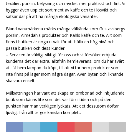
textilier, porslin, belysning och mycket mer praktiskt och fint. Vi
bygger även upp ett sortiment av kaffe och te i lösvikt och
satsar där på att ha många ekologiska varianter.
Bland varumärkena märks många välkända som Gustavsbergs
porslin, Almedahls produkter och Kahls kaffe och te. Allt som
finns i butiken är noga utvalt för att hålla en hög nivå och
passa butiken och dess kunder.
– Servicen är väldigt viktigt för oss och vi försöker erbjuda
kunderna det där extra, alltifrån hemleverans, om du har svårt
att få hem lampan du köpt, till att vi tar hem produkter som
inte finns på lager inom några dagar. Även byten och liknande
ska vara enkelt.
Målsättningen har varit att skapa en ombonad och inbjudande
butik som känns lite som det var förr i tiden och på den
punkten har man verkligen lyckats. Att det dessutom doftar
ljuvligt från allt te gör känslan komplett.