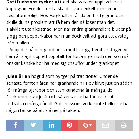
Gottfridssons tycker att
det ska vara en upplevelse att
köpa gran. För det första ska det vara enkelt och sedan
dessutom roligt. Hos Färgknallen får du en färdig gran och
skulle du ha problem att få hem den så löser man det,
självklart utan kostnad. Men när andra granhandlare bjuder på
glögg och pepparkakor har man dock valt att göra ett avsteg
från mallen.
– Vi bjuder på hemgjord besk med tilltugg, berättar Roger. Vi
har i år slagit upp ett topptält för förtäringen och den som så
önskar kanske bör ha med sig chaufför under granköpet.
Julen är en
högtid som bygger på traditioner. Under de
senaste femton åren har granhandeln i Hov blivit just en sådan
för många bjärebor och stamkunderna är många, de
återkommer varje år och så verkar de ha för avsikt att
fortsätta i många år till. Gottfridssons verkar inte heller de ha
någon tanke på att slå ner på takten.