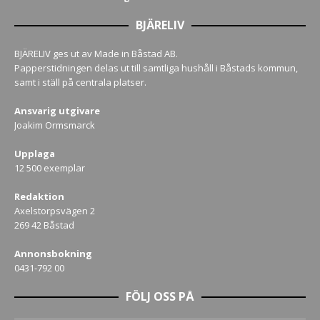
BJÄRELIV
BJÄRELIV ges ut av Made in Båstad AB.
Papperstidningen delas ut till samtliga hushåll i Båstads kommun,
samt i ställ på centrala platser.
Ansvarig utgivare
Joakim Ormsmarck
Upplaga
12 500 exemplar
Redaktion
Axelstorpsvägen 2
269 42 Båstad
Annonsbokning
0431-792 00
FÖLJ OSS PÅ