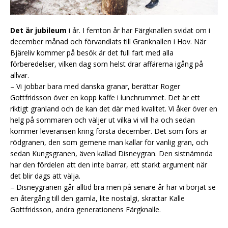
Det är jubileum
i år. I femton år har Färgknallen svidat om i
december månad och förvandlats till Granknallen i Hov. När
Bjäreliv kommer på besök är det full fart med alla
förberedelser, vilken dag som helst drar affärerna igång på
allvar.
– Vi jobbar bara med danska granar, berättar Roger
Gottfridsson över en kopp kaffe i lunchrummet. Det är ett
riktigt granland och de kan det där med kvalitet. Vi åker över en
helg på sommaren och väljer ut vilka vi vill ha och sedan
kommer leveransen kring första december. Det som förs är
rödgranen, den som gemene man kallar för vanlig gran, och
sedan Kungsgranen, även kallad Disneygran. Den sistnämnda
har den fördelen att den inte barrar, ett starkt argument när
det blir dags att välja.
– Disneygranen går alltid bra men på senare år har vi börjat se
en återgång till den gamla, lite nostalgi, skrattar Kalle
Gottfridsson, andra generationens Färgknalle.