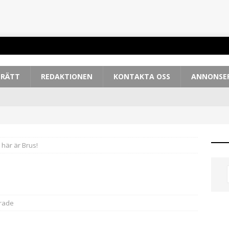
TRÄTT
REDAKTIONEN
KONTAKTA OSS
ANNONSE
 här är Brus!
rade