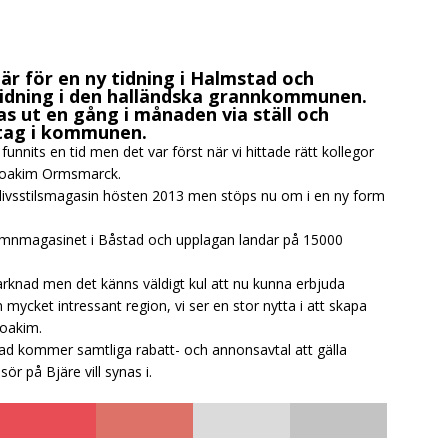
är för en ny tidning i Halmstad och
rtidning i den halländska grannkommunen.
s ut en gång i månaden via ställ och
etag i kommunen.
funnits en tid men det var först när vi hittade rätt kollegor
r Joakim Ormsmarck.
livsstilsmagasin hösten 2013 men stöps nu om i en ny form
nmagasinet i Båstad och upplagan landar på 15000
rknad men det känns väldigt kul att nu kunna erbjuda
 mycket intressant region, vi ser en stor nytta i att skapa
oakim.
tad kommer samtliga rabatt- och annonsavtal att gälla
r på Bjäre vill synas i.