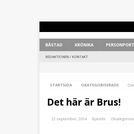
BÅSTAD
KRÖNIKA
PERSONPOR
REDAKTIONEN / KONTAKT
STARTSIDA
OKATEGORISERADE
Det
Det här är Brus!
22 september, 2014
Bjäreliv
Okategorise