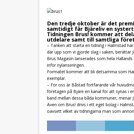
Den tredje oktober är det premi
samtidigt får Bjäreliv en syste
Tidningen Brus! kommer att dela
utdelare samt till samtliga för
– Tanken att starta en tidning i Halmstad har 
där upp som vi gjorde slag i saken, berätta
Brus Magasin lanserades som hela Hallands 
inför nylanseringen.
Formatet kommer att bli detsamma som Ham
exemplar.
– För oss är Båstad fortfarande vår huvudma
företagen på Bjäre en kanal för att synas i en
band mellan dessa båda kommuner, menar J
Även om Brus! drivs i ett eget bolag i Halms
oavsett vilket av tidningarna man som annonsö