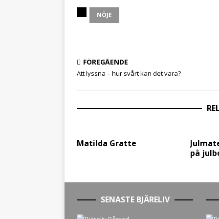
NÖJE
FÖREGÅENDE
Att lyssna – hur svårt kan det vara?
RE
Matilda Gratte
Julmat
på julb
SENASTE BJÄRELIV