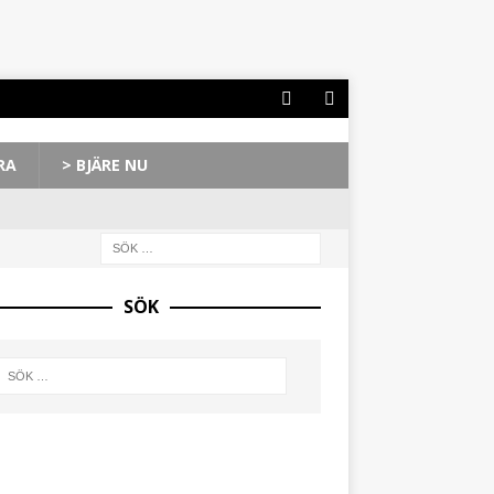
RA
> BJÄRE NU
SÖK