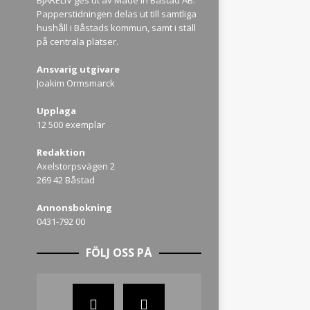
BJÄRELIV ges ut av Made in Båstad AB.
Papperstidningen delas ut till samtliga
hushåll i Båstads kommun, samt i ställ
på centrala platser.
Ansvarig utgivare
Joakim Ormsmarck
Upplaga
12 500 exemplar
Redaktion
Axelstorpsvägen 2
269 42 Båstad
Annonsbokning
0431-792 00
FÖLJ OSS PÅ