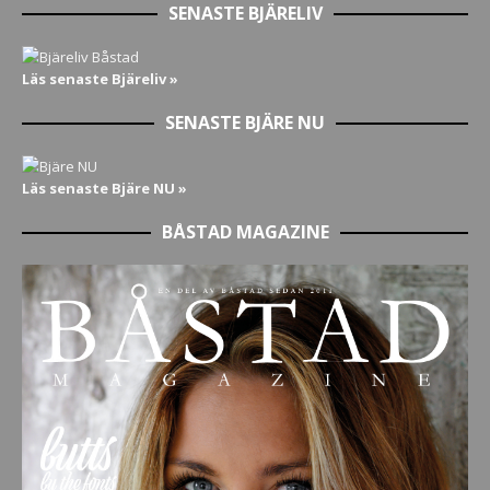
SENASTE BJÄRELIV
Läs senaste Bjäreliv »
SENASTE BJÄRE NU
Läs senaste Bjäre NU »
BÅSTAD MAGAZINE