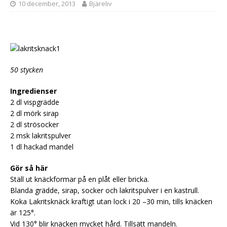
10 december, 2013
Bjäreliv
50 stycken
Ingredienser
2 dl vispgrädde
2 dl mörk sirap
2 dl strösocker
2 msk lakritspulver
1 dl hackad mandel
Gör så här
Ställ ut knäckformar på en plåt eller bricka.
Blanda grädde, sirap, socker och lakritspulver i en kastrull.
Koka Lakritsknäck kraftigt utan lock i 20 –30 min, tills knäcken
är 125°.
Vid 130° blir knäcken mycket hård. Tillsätt mandeln.