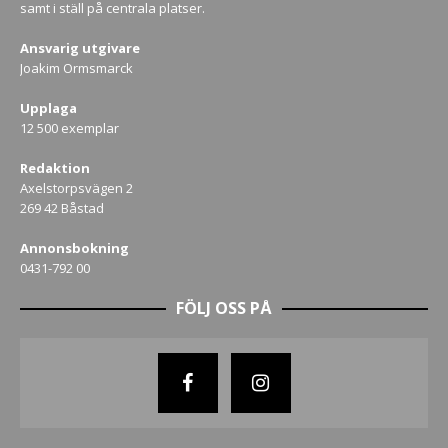
samt i ställ på centrala platser.
Ansvarig utgivare
Joakim Ormsmarck
Upplaga
12 500 exemplar
Redaktion
Axelstorpsvägen 2
269 42 Båstad
Annonsbokning
0431-792 00
FÖLJ OSS PÅ