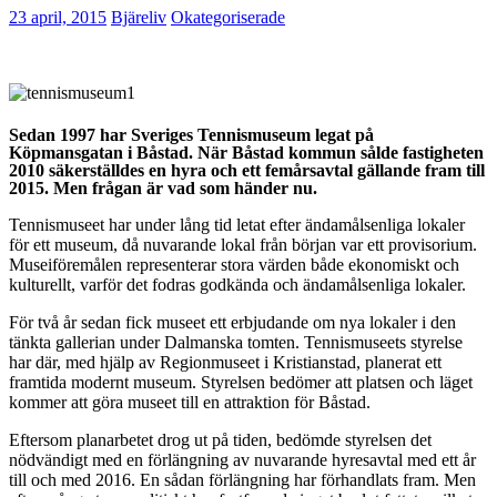
23 april, 2015
Bjäreliv
Okategoriserade
Sedan 1997 har Sveriges Tennismuseum legat på
Köpmansgatan i Båstad. När Båstad kommun sålde fastigheten
2010 säkerställdes en hyra och ett femårsavtal gällande fram till
2015. Men frågan är vad som händer nu.
Tennismuseet har under lång tid letat efter ändamålsenliga lokaler
för ett museum, då nuvarande lokal från början var ett provisorium.
Museiföremålen representerar stora värden både ekonomiskt och
kulturellt, varför det fodras godkända och ändamålsenliga lokaler.
För två år sedan fick museet ett erbjudande om nya lokaler i den
tänkta gallerian under Dalmanska tomten. Tennismuseets styrelse
har där, med hjälp av Regionmuseet i Kristianstad, planerat ett
framtida modernt museum. Styrelsen bedömer att platsen och läget
kommer att göra museet till en attraktion för Båstad.
Eftersom planarbetet drog ut på tiden, bedömde styrelsen det
nödvändigt med en förlängning av nuvarande hyresavtal med ett år
till och med 2016. En sådan förlängning har förhandlats fram. Men