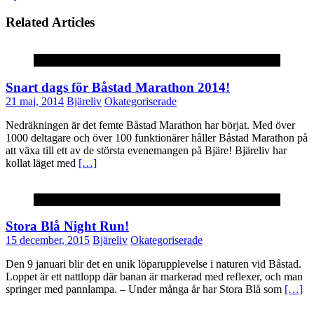
Related Articles
Okategoriserade
Snart dags för Båstad Marathon 2014!
21 maj, 2014
Bjäreliv
Okategoriserade
Nedräkningen är det femte Båstad Marathon har börjat. Med över
1000 deltagare och över 100 funktionärer håller Båstad Marathon på
att växa till ett av de största evenemangen på Bjäre! Bjäreliv har
kollat läget med
[…]
Okategoriserade
Stora Blå Night Run!
15 december, 2015
Bjäreliv
Okategoriserade
Den 9 januari blir det en unik löparupplevelse i naturen vid Båstad.
Loppet är ett nattlopp där banan är markerad med reflexer, och man
springer med pannlampa. – Under många år har Stora Blå som
[…]