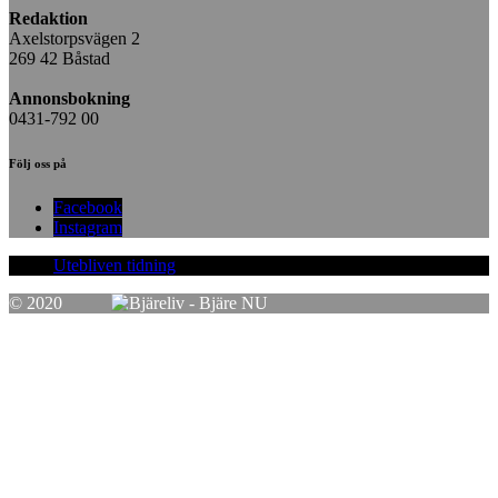
Redaktion
Axelstorpsvägen 2
269 42 Båstad
Annonsbokning
0431-792 00
Följ oss på
Facebook
Instagram
Utebliven tidning
© 2020