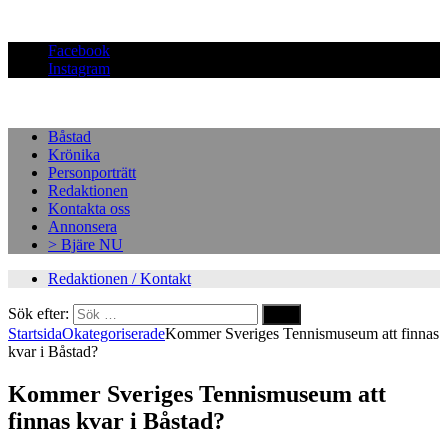
Facebook
Instagram
Båstad
Krönika
Personporträtt
Redaktionen
Kontakta oss
Annonsera
> Bjäre NU
Redaktionen / Kontakt
Sök efter:
Startsida
Okategoriserade
Kommer Sveriges Tennismuseum att finnas
kvar i Båstad?
Kommer Sveriges Tennismuseum att
finnas kvar i Båstad?