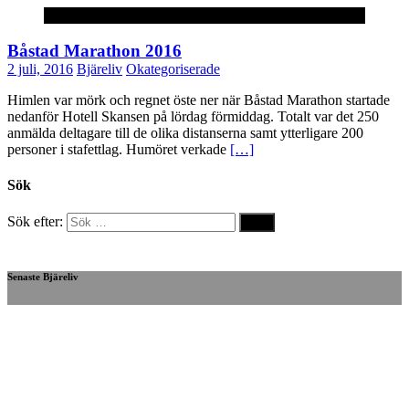
Okategoriserade
Båstad Marathon 2016
2 juli, 2016
Bjäreliv
Okategoriserade
Himlen var mörk och regnet öste ner när Båstad Marathon startade
nedanför Hotell Skansen på lördag förmiddag. Totalt var det 250
anmälda deltagare till de olika distanserna samt ytterligare 200
personer i stafettlag. Humöret verkade
[…]
Sök
Sök efter:
Senaste Bjäreliv