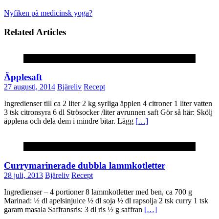
Nyfiken på medicinsk yoga?
Related Articles
Recept
Äpplesaft
27 augusti, 2014
Bjäreliv
Recept
Ingredienser till ca 2 liter 2 kg syrliga äpplen 4 citroner 1 liter vatten
3 tsk citronsyra 6 dl Strösocker /liter avrunnen saft Gör så här: Skölj
äpplena och dela dem i mindre bitar. Lägg
[…]
Recept
Currymarinerade dubbla lammkotletter
28 juli, 2013
Bjäreliv
Recept
Ingredienser – 4 portioner 8 lammkotletter med ben, ca 700 g
Marinad: ½ dl apelsinjuice ½ dl soja ½ dl rapsolja 2 tsk curry 1 tsk
garam masala Saffransris: 3 dl ris ½ g saffran
[…]