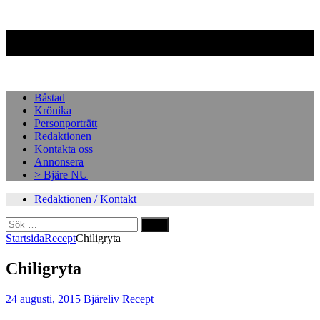
Facebook
Instagram
Båstad
Krönika
Personporträtt
Redaktionen
Kontakta oss
Annonsera
> Bjäre NU
Redaktionen / Kontakt
Sök
efter:
Startsida
Recept
Chiligryta
Chiligryta
24 augusti, 2015
Bjäreliv
Recept