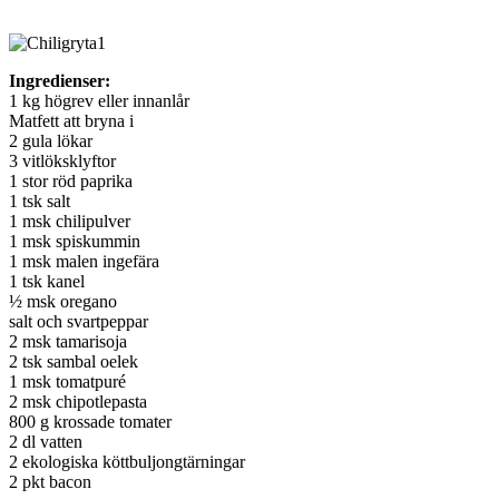
Ingredienser:
1 kg högrev eller innanlår
Matfett att bryna i
2 gula lökar
3 vitlöksklyftor
1 stor röd paprika
1 tsk salt
1 msk chilipulver
1 msk spiskummin
1 msk malen ingefära
1 tsk kanel
½ msk oregano
salt och svartpeppar
2 msk tamarisoja
2 tsk sambal oelek
1 msk tomatpuré
2 msk chipotlepasta
800 g krossade tomater
2 dl vatten
2 ekologiska köttbuljongtärningar
2 pkt bacon