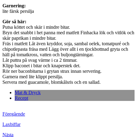
Garnering:
lite färsk persilja
Gör så här:
Putsa köttet och skär i mindre bitar.
Bryn det snabbt i het panna med matfett Finhacka lök och vitlök och
skär paprikan i mindre bitar.
Fräs i matfett Låt även kryddor, soja, sambal oelek, tomatpuré och
chipotlepasta fräsa med Lägg över allt i en tjockbottnad gryta och
häll på tomatkross, vatten och buljongtärningar.
Låt puttra på svag värme i ca 2 timmar.
Klipp baconet i bitar och knaperstek det.
Rör ner baconbitarna i grytan strax innan servering.
Garnera med lite klippt persilja.
Servera med guacamole, blomkålsris och en sallad.
Mat & Dryck
Recept
Föregående
Laxbiffar
Nästa