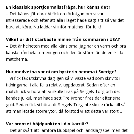
En klassisk sportjournalistfråga, hur känns det?
– Det känns jättebra! Vi fick en förfrågan om vi var
intresserade och efter att alla i laget hade sagt sitt så var det
bara att köra. Nu laddar vi inför matchen för fullt!
Vilket är ditt starkaste minne från sommaren i USA?
– Det är helheten med alla känslorna. Jag har en varm och bra
känsla från hela turneringen och den är större än de enskilda
matcherna.
Hur medvetna var ni om hysterin hemma i Sverige?
– Vi fick fax utskrivna dagligen så vi visste vad som skrivits i
tidningarna, i alla falla relativt uppdaterat. Sedan efter en
match fick vi höra att vi skulle firas på Sergels Torg och det
kändes ju kul, man hade sett Tre Kronor firas där efter sina
guld. Sedan fick vi höra att Sergels Torg inte skulle räcka till så
att man letade större ytor, då förstod vi att detta var stort…
Var bronset höjdpunkten i din karriär?
– Det är svårt att jämföra klubbspel och landslagsspel men det