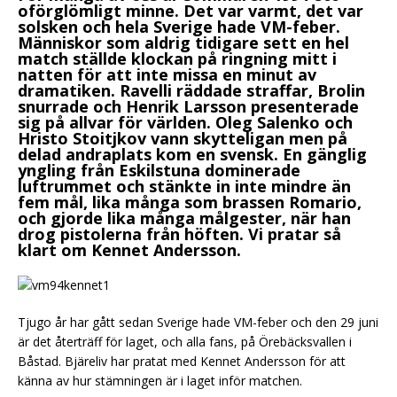
oförglömligt minne. Det var varmt, det var
solsken och hela Sverige hade VM-feber.
Människor som aldrig tidigare sett en hel
match ställde klockan på ringning mitt i
natten för att inte missa en minut av
dramatiken. Ravelli räddade straffar, Brolin
snurrade och Henrik Larsson presenterade
sig på allvar för världen. Oleg Salenko och
Hristo Stoitjkov vann skytteligan men på
delad andraplats kom en svensk. En gänglig
yngling från Eskilstuna dominerade
luftrummet och stänkte in inte mindre än
fem mål, lika många som brassen Romario,
och gjorde lika många målgester, när han
drog pistolerna från höften. Vi pratar så
klart om Kennet Andersson.
Tjugo år har gått sedan Sverige hade VM-feber och den 29 juni
är det återträff för laget, och alla fans, på Örebäcksvallen i
Båstad. Bjäreliv har pratat med Kennet Andersson för att
känna av hur stämningen är i laget inför matchen.