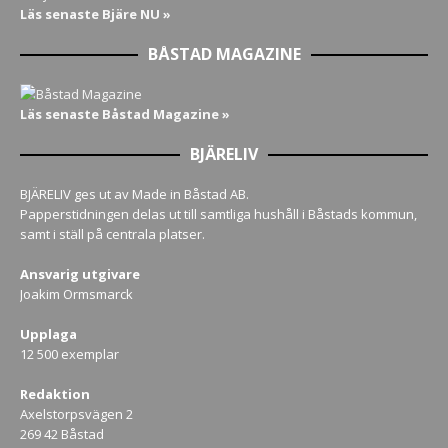
Läs senaste Bjäre NU »
BÅSTAD MAGAZINE
Läs senaste Båstad Magazine »
BJÄRELIV
BJÄRELIV ges ut av Made in Båstad AB.
Papperstidningen delas ut till samtliga hushåll i Båstads kommun,
samt i ställ på centrala platser.
Ansvarig utgivare
Joakim Ormsmarck
Upplaga
12 500 exemplar
Redaktion
Axelstorpsvägen 2
269 42 Båstad