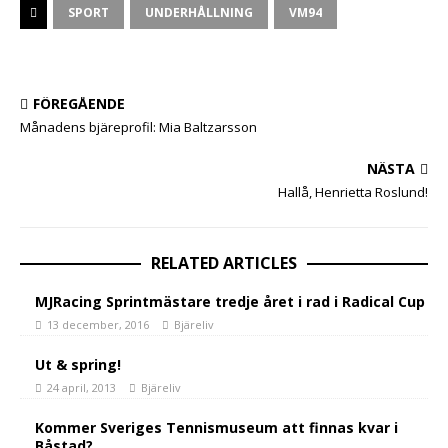
SPORT
UNDERHÅLLNING
VM94
FÖREGÅENDE
Månadens bjäreprofil: Mia Baltzarsson
NÄSTA
Hallå, Henrietta Roslund!
RELATED ARTICLES
MJRacing Sprintmästare tredje året i rad i Radical Cup
13 december, 2016
Bjäreliv
Ut & spring!
24 april, 2013
Bjäreliv
Kommer Sveriges Tennismuseum att finnas kvar i
Båstad?