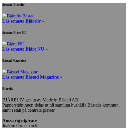
Senaste Bjäreliv
Läs senaste Bjäreliv »
Senaste Bjäre NU
Läs senaste Bjäre NU »
Båstad Magazine
Läs senaste Båstad Magazine »
Bjäreliv
BJÄRELIV ges ut av Made in Båstad AB.
Papperstidningen delas ut till samtliga hushåll i Båstads kommun,
samt i ställ på centrala platser.
Ansvarig utgivare
Joakim Ormsmarck