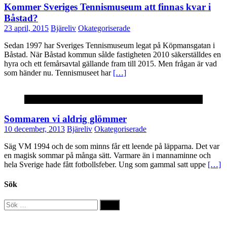
Kommer Sveriges Tennismuseum att finnas kvar i
Båstad?
23 april, 2015
Bjäreliv
Okategoriserade
Sedan 1997 har Sveriges Tennismuseum legat på Köpmansgatan i
Båstad. När Båstad kommun sålde fastigheten 2010 säkerställdes en
hyra och ett femårsavtal gällande fram till 2015. Men frågan är vad
som händer nu. Tennismuseet har
[…]
Okategoriserade
Sommaren vi aldrig glömmer
10 december, 2013
Bjäreliv
Okategoriserade
Säg VM 1994 och de som minns får ett leende på läpparna. Det var
en magisk sommar på många sätt. Varmare än i mannaminne och
hela Sverige hade fått fotbollsfeber. Ung som gammal satt uppe
[…]
Sök
Sök
efter: