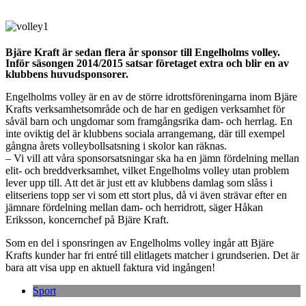
Bjäre Kraft är sedan flera år sponsor till Engelholms volley.
Inför säsongen 2014/2015 satsar företaget extra och blir en av
klubbens huvudsponsorer.
Engelholms volley är en av de större idrottsföreningarna inom Bjäre
Krafts verksamhetsområde och de har en gedigen verksamhet för
såväl barn och ungdomar som framgångsrika dam- och herrlag. En
inte oviktig del är klubbens sociala arrangemang, där till exempel
gångna årets volleybollsatsning i skolor kan räknas.
– Vi vill att våra sponsorsatsningar ska ha en jämn fördelning mellan
elit- och breddverksamhet, vilket Engelholms volley utan problem
lever upp till. Att det är just ett av klubbens damlag som slåss i
elitseriens topp ser vi som ett stort plus, då vi även strävar efter en
jämnare fördelning mellan dam- och herridrott, säger Håkan
Eriksson, koncernchef på Bjäre Kraft.
Som en del i sponsringen av Engelholms volley ingår att Bjäre
Krafts kunder har fri entré till elitlagets matcher i grundserien. Det är
bara att visa upp en aktuell faktura vid ingången!
Sport