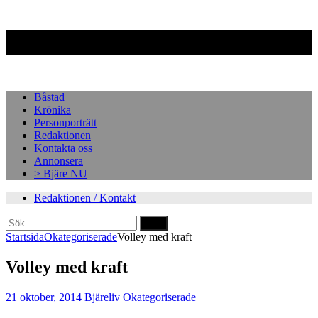
Facebook
Instagram
Båstad
Krönika
Personporträtt
Redaktionen
Kontakta oss
Annonsera
> Bjäre NU
Redaktionen / Kontakt
Sök
efter:
Startsida
Okategoriserade
Volley med kraft
Volley med kraft
21 oktober, 2014
Bjäreliv
Okategoriserade