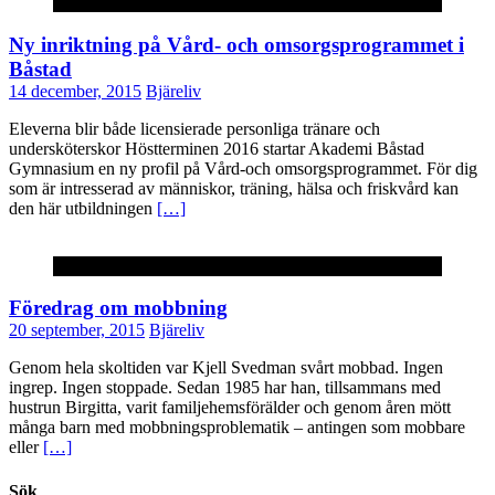
Okategoriserade
Ny inriktning på Vård- och omsorgsprogrammet i
Båstad
14 december, 2015
Bjäreliv
Eleverna blir både licensierade personliga tränare och
undersköterskor Höstterminen 2016 startar Akademi Båstad
Gymnasium en ny profil på Vård-och omsorgsprogrammet. För dig
som är intresserad av människor, träning, hälsa och friskvård kan
den här utbildningen
[…]
Okategoriserade
Föredrag om mobbning
20 september, 2015
Bjäreliv
Genom hela skoltiden var Kjell Svedman svårt mobbad. Ingen
ingrep. Ingen stoppade. Sedan 1985 har han, tillsammans med
hustrun Birgitta, varit familjehemsförälder och genom åren mött
många barn med mobbningsproblematik – antingen som mobbare
eller
[…]
Sök