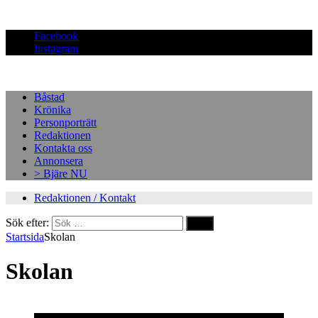
Facebook
Instagram
Båstad
Krönika
Personporträtt
Redaktionen
Kontakta oss
Annonsera
> Bjäre NU
Redaktionen / Kontakt
Sök efter:
Startsida
Skolan
Skolan