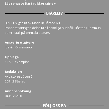
Läs senaste Båstad Magazine »
BJÄRELIV
BJÄRELIV ges ut av Made in Båstad AB.
Papperstidningen delas ut till samtliga hushåll i Båstads kommun,
samt i ställ på centrala platser.
Ansvarig utgivare
Joakim Ormsmarck
Upplaga
12 500 exemplar
Redaktion
Axelstorpsvägen 2
269 42 Båstad
Annonsbokning
0431-792 00
FÖLJ OSS PÅ