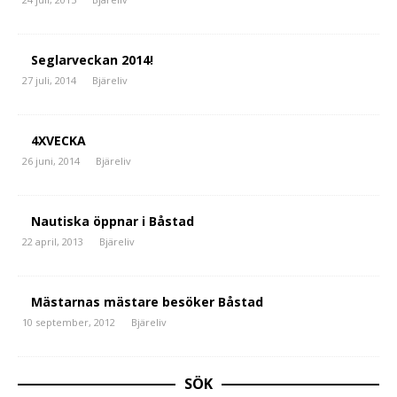
Seglarveckan 2014!
27 juli, 2014
Bjäreliv
4XVECKA
26 juni, 2014
Bjäreliv
Nautiska öppnar i Båstad
22 april, 2013
Bjäreliv
Mästarnas mästare besöker Båstad
10 september, 2012
Bjäreliv
SÖK