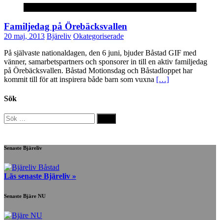
Okategoriserade
Familjedag på Örebäcksvallen
20 maj, 2013
Bjäreliv
Okategoriserade
På självaste nationaldagen, den 6 juni, bjuder Båstad GIF med
vänner, samarbetspartners och sponsorer in till en aktiv familjedag
på Örebäcksvallen. Båstad Motionsdag och Båstadloppet har
kommit till för att inspirera både barn som vuxna
[…]
Sök
Sök
efter:
Senaste Bjäreliv
Läs senaste Bjäreliv »
Senaste Bjäre NU