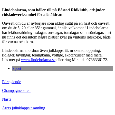
Lindebolarna, som håller till på Båstad Ridklubb, erbjuder
ridskoleverksamhet för alla åldrar.
Oavsett om du är nybörjare som aldrig suttit på en häst och oavsett
om du är 5, 20 eller 85år gammal, är alla välkomna! Lindebolarna
har lektionsridning tisdagar, onsdagar, torsdagar samt söndagar. Just
nu finns det dessutom några platser kvar på vinterns ridskolor, både
för vuxna och barn.
Lindebolarna anordnar även julklappsritt, m skeradhoppning,
ridläger, tävlingar, terängbana, voltige, skötarkurser med mera.
Läs mer på
www.lindebolarna.se
eller ring Miranda 0738336172.
Sport
Föregående
Champagnebaren
Nästa
Årets julinklappsinsamling