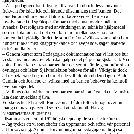
hjälpmedel.
– Alla pedagoger har tillgång till varsin Ipad och dessa används
frekvent för både lek och lärande tillsammans med barnen. Det
handlar om allt mellan att filma olika sekvenser barnen är
involverade i till språkspel för barn med annat modersmål än
svenska. Det roligaste med användningen av tekniska hjälpmedel
som surfplattor är att det river barriärer mellan oss vuxna och
barnen; helt plötsligt är det de som får lära såväl oss som andra barn
hur det funkar med knapptryckande och svepande, säger Jeanette
och Camilla fyller i.
– Genom kurser som Pedagogisk dokumentation har vi lärt oss hur
vi ska använda oss av tekniska hjälpmedel på pedagogiska sätt. Via
enkla filmer kan vi visa barnen hur det ser ut när de genomför olika
övningar och lekar. Självreflektion behövs för alla. Viktigt är dock
att respektera ett nej om barnet inte vill bli filmad den dagen. Både
Camilla och Jeanette är tydliga med att barnen behöver ha kontroll
över sin egen lek.
– Vi finns ofta i närheten men barnen har rätt att äga leken. Vi måste
låta dem utvecklas själva.
Förskolechef Elisabeth Enoksson är både stolt och nöjd över hur
många utav sin personal som valt att vidareutbilda sig.
Medarbetarnas studier har
tillsammans genererat 195 högskolepoäng de senaste tre åren.
– Jag tycker att vi som chefer ska uppmuntra och stötta vår personal
att förkovra sig. Är mina förväntningar på pedagogerna höga så