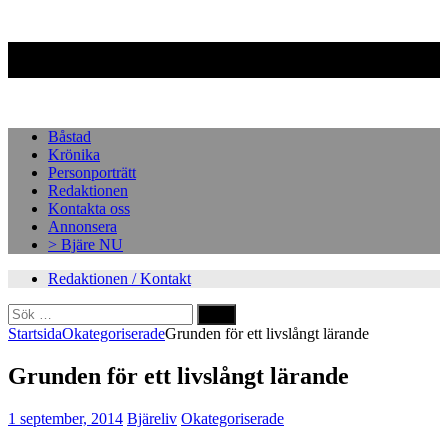
Facebook
Instagram
Båstad
Krönika
Personporträtt
Redaktionen
Kontakta oss
Annonsera
> Bjäre NU
Redaktionen / Kontakt
Sök
efter:
Startsida
Okategoriserade
Grunden för ett livslångt lärande
Grunden för ett livslångt lärande
1 september, 2014
Bjäreliv
Okategoriserade