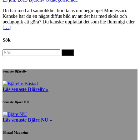
Du har med all sannolikhet hört talas om begreppet Montessori.
Kanske har du en något diffus bild av att det har med skola och
pedagogik att göra? Du kanske uppfattat det som lite flummigt eller
[…]
Sök
Sök
efter:
Senaste Bjäreliv
Läs senaste Bjäreliv »
Senaste Bjäre NU
Läs senaste Bjäre NU »
Båstad Magazine