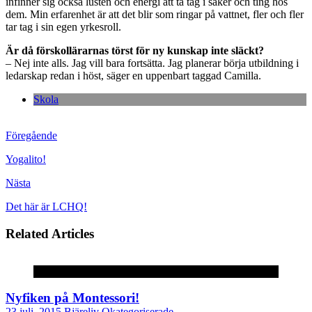
infinner sig också lusten och energi att ta tag i saker och ting hos
dem. Min erfarenhet är att det blir som ringar på vattnet, fler och fler
tar tag i sin egen yrkesroll.
Är då förskollärarnas törst för ny kunskap inte släckt?
– Nej inte alls. Jag vill bara fortsätta. Jag planerar börja utbildning i
ledarskap redan i höst, säger en uppenbart taggad Camilla.
Skola
Föregående
Yogalito!
Nästa
Det här är LCHQ!
Related Articles
Okategoriserade
Nyfiken på Montessori!
23 juli, 2015
Bjäreliv
Okategoriserade