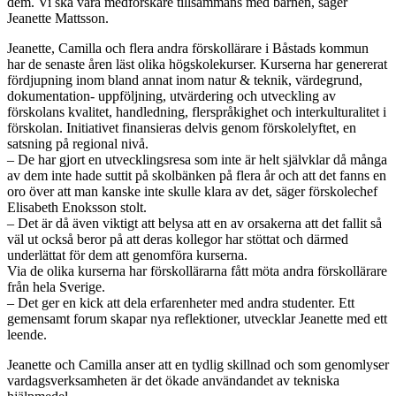
dem. Vi ska vara medforskare tillsammans med barnen, säger
Jeanette Mattsson.
Jeanette, Camilla och flera andra förskollärare i Båstads kommun
har de senaste åren läst olika högskolekurser. Kurserna har genererat
fördjupning inom bland annat inom natur & teknik, värdegrund,
dokumentation- uppföljning, utvärdering och utveckling av
förskolans kvalitet, handledning, flerspråkighet och interkulturalitet i
förskolan. Initiativet finansieras delvis genom förskolelyftet, en
satsning på regional nivå.
– De har gjort en utvecklingsresa som inte är helt självklar då många
av dem inte hade suttit på skolbänken på flera år och att det fanns en
oro över att man kanske inte skulle klara av det, säger förskolechef
Elisabeth Enoksson stolt.
– Det är då även viktigt att belysa att en av orsakerna att det fallit så
väl ut också beror på att deras kollegor har stöttat och därmed
underlättat för dem att genomföra kurserna.
Via de olika kurserna har förskollärarna fått möta andra förskollärare
från hela Sverige.
– Det ger en kick att dela erfarenheter med andra studenter. Ett
gemensamt forum skapar nya reflektioner, utvecklar Jeanette med ett
leende.
Jeanette och Camilla anser att en tydlig skillnad och som genomlyser
vardagsverksamheten är det ökade användandet av tekniska