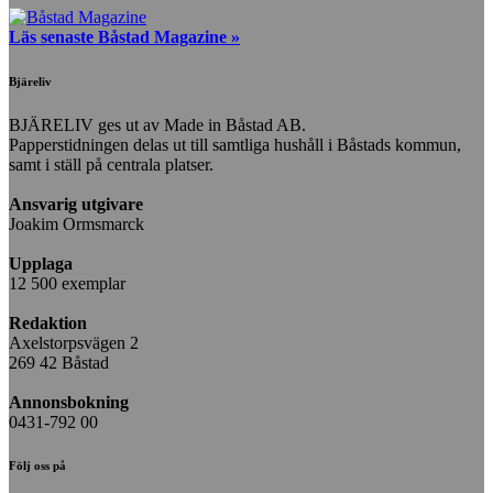
Läs senaste Båstad Magazine »
Bjäreliv
BJÄRELIV ges ut av Made in Båstad AB.
Papperstidningen delas ut till samtliga hushåll i Båstads kommun,
samt i ställ på centrala platser.
Ansvarig utgivare
Joakim Ormsmarck
Upplaga
12 500 exemplar
Redaktion
Axelstorpsvägen 2
269 42 Båstad
Annonsbokning
0431-792 00
Följ oss på