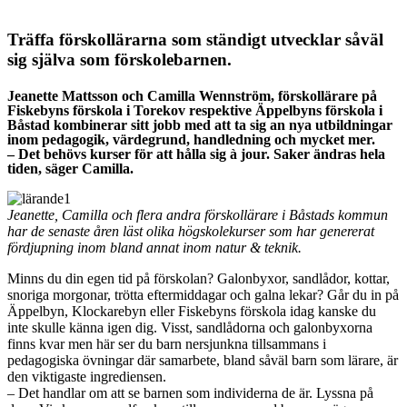
Träffa förskollärarna som ständigt utvecklar såväl
sig själva som förskolebarnen.
Jeanette Mattsson och Camilla Wennström, förskollärare på
Fiskebyns förskola i Torekov respektive Äppelbyns förskola i
Båstad kombinerar sitt jobb med att ta sig an nya utbildningar
inom pedagogik, värdegrund, handledning och mycket mer.
– Det behövs kurser för att hålla sig à jour. Saker ändras hela
tiden, säger Camilla.
Jeanette, Camilla och flera andra förskollärare i Båstads kommun
har de senaste åren läst olika högskolekurser som har genererat
fördjupning inom bland annat inom natur & teknik.
Minns du din egen tid på förskolan? Galonbyxor, sandlådor, kottar,
snoriga morgonar, trötta eftermiddagar och galna lekar? Går du in på
Äppelbyn, Klockarebyn eller Fiskebyns förskola idag kanske du
inte skulle känna igen dig. Visst, sandlådorna och galonbyxorna
finns kvar men här ser du barn nersjunkna tillsammans i
pedagogiska övningar där samarbete, bland såväl barn som lärare, är
den viktigaste ingrediensen.
– Det handlar om att se barnen som individerna de är. Lyssna på