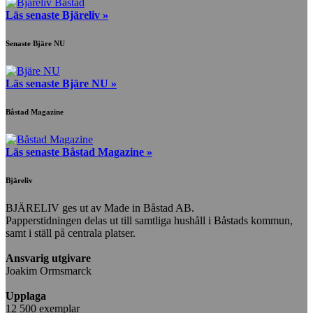
Läs senaste Bjäreliv »
Senaste Bjäre NU
Läs senaste Bjäre NU »
Båstad Magazine
Läs senaste Båstad Magazine »
Bjäreliv
BJÄRELIV ges ut av Made in Båstad AB.
Papperstidningen delas ut till samtliga hushåll i Båstads kommun,
samt i ställ på centrala platser.
Ansvarig utgivare
Joakim Ormsmarck
Upplaga
12 500 exemplar