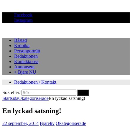
Facebook
Instagram
Båstad
Krönika
Personporträtt
Redaktionen
Kontakta oss
Annonsera
> Bjäre NU
Redaktionen / Kontakt
Sök efter:
Startsida
Okategoriserade
En lyckad satsning!
En lyckad satsning!
22 september, 2014
Bjäreliv
Okategoriserade