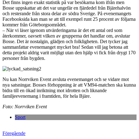
Det finns ingen exakt statistik på var besökarna kom ifrån men
Bosse uppskattar att det var ungefär en fjärdedel från Bjärehalvön
och resterande från stora delar av södra Sverige. På evenemangets
Facebooksida kan man se att till exempel runt 25 procent av följarna
kommer från Göteborgsområdet.
– När vi läser igenom utvärderingarna är det ett antal ord som
återkommer, oavsett vilken av grupperna det handlar om, avslutar
Bosse. Det är nostalgin, glädjen och folkligheten. Det tycker jag
sammanfattar evenemanget mycket bra! Sedan vill jag betona att
detta projekt aldrig varit möjligt utan den hjälp vi fick från drygt 170
personer från bygden.
Nu kan Norrviken Event avsluta evenemanget och se vidare mot
nya satsningar. Bosses förhoppning är att VM94-matchen ska kunna
bidra till en ökad inriktning mot idrotten och liknande
familjeevenemang i framtiden, för hela Bjäre.
Foto: Norrviken Event
Sport
Föregående