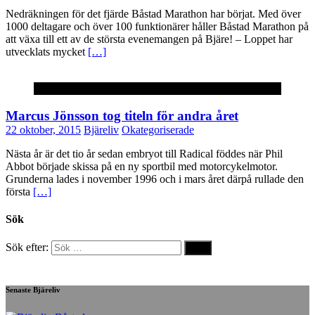
Nedräkningen för det fjärde Båstad Marathon har börjat. Med över
1000 deltagare och över 100 funktionärer håller Båstad Marathon på
att växa till ett av de största evenemangen på Bjäre! – Loppet har
utvecklats mycket
[…]
Okategoriserade
Marcus Jönsson tog titeln för andra året
22 oktober, 2015
Bjäreliv
Okategoriserade
Nästa år är det tio år sedan embryot till Radical föddes när Phil
Abbot började skissa på en ny sportbil med motorcykelmotor.
Grunderna lades i november 1996 och i mars året därpå rullade den
första
[…]
Sök
Sök efter:
Senaste Bjäreliv