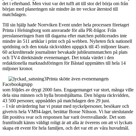
det i efterhand. Men visst var det tufft att till stor del börja om från
början med planeringen när mindre än tre veckor återstod till
matchdagen.
Till sin hjälp hade Norrviken Event under hela processen företaget
Printa i Helsingborg som ansvarade för alla PR-frågor. Från
presslanseringen fram till dagarna efter matchen publicerades inte
mindre än 511 artiklar i print och på webben. Nyheten fick nationell
spridning och den totala räckvidden uppgick till 45 miljoner läsare.
60 ackrediterade journalister bevakade jubileumsmatchen på plats
och TV4 direktsände evenemanget. Det totala värdet i den
redaktionella marknadsföringen för Båstad uppmättes till hela 14
miljoner kronor.
Printa skötte även evenemangets
Facebookgrupp
som följdes av drygt 2000 fans. Engagemanget var stort, många ville
dela sina minnen och hylla bronshjältarna. Den högsta räckvidden,
43 500 personer, uppnåddes på matchdagen den 29 juni.
– I vår utvärdering har vi pratat med nyckelpersoner, besökare och
givetvis hela VM94-laget, berättar Bosse Nilsson. Vi har uteslutande
fått positiva svar och responsen har varit översvallande. Det som
framförallt känns väldigt roligt är att alla är överens om att vi lyckats
skapa ett event för hela familjen, och det var ett av våra huvudmål.