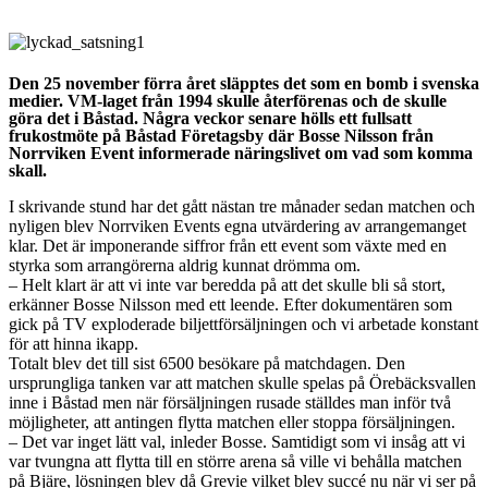
Den 25 november förra året släpptes det som en bomb i svenska
medier. VM-laget från 1994 skulle återförenas och de skulle
göra det i Båstad. Några veckor senare hölls ett fullsatt
frukostmöte på Båstad Företagsby där Bosse Nilsson från
Norrviken Event informerade näringslivet om vad som komma
skall.
I skrivande stund har det gått nästan tre månader sedan matchen och
nyligen blev Norrviken Events egna utvärdering av arrangemanget
klar. Det är imponerande siffror från ett event som växte med en
styrka som arrangörerna aldrig kunnat drömma om.
– Helt klart är att vi inte var beredda på att det skulle bli så stort,
erkänner Bosse Nilsson med ett leende. Efter dokumentären som
gick på TV exploderade biljettförsäljningen och vi arbetade konstant
för att hinna ikapp.
Totalt blev det till sist 6500 besökare på matchdagen. Den
ursprungliga tanken var att matchen skulle spelas på Örebäcksvallen
inne i Båstad men när försäljningen rusade ställdes man inför två
möjligheter, att antingen flytta matchen eller stoppa försäljningen.
– Det var inget lätt val, inleder Bosse. Samtidigt som vi insåg att vi
var tvungna att flytta till en större arena så ville vi behålla matchen
på Bjäre, lösningen blev då Grevie vilket blev succé nu när vi ser på