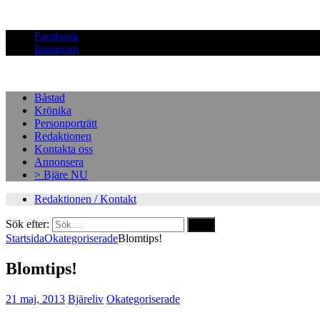
Facebook
Instagram
Båstad
Krönika
Personporträtt
Redaktionen
Kontakta oss
Annonsera
> Bjäre NU
Redaktionen / Kontakt
Sök efter:
Startsida
Okategoriserade
Blomtips!
Blomtips!
21 maj, 2013
Bjäreliv
Okategoriserade