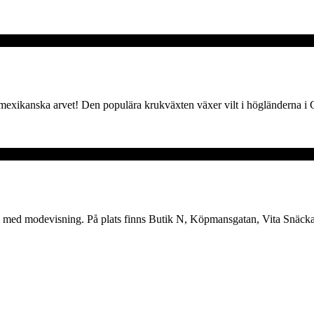
mexikanska arvet! Den populära krukväxten växer vilt i högländerna i 
l med modevisning. På plats finns Butik N, Köpmansgatan, Vita Snäckan