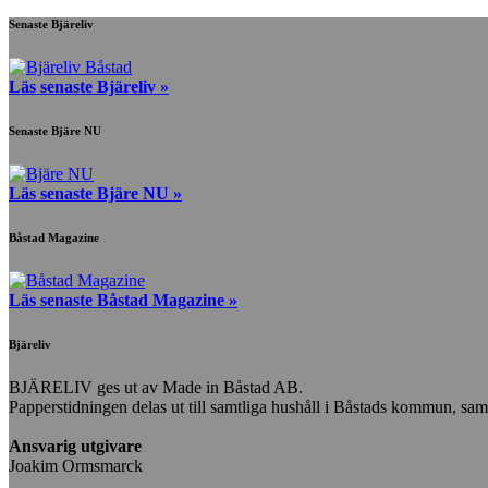
Senaste Bjäreliv
Läs senaste Bjäreliv »
Senaste Bjäre NU
Läs senaste Bjäre NU »
Båstad Magazine
Läs senaste Båstad Magazine »
Bjäreliv
BJÄRELIV ges ut av Made in Båstad AB.
Papperstidningen delas ut till samtliga hushåll i Båstads kommun, samt i
Ansvarig utgivare
Joakim Ormsmarck