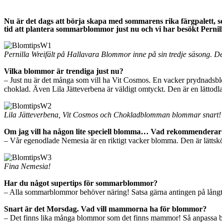
Nu är det dags att börja skapa med sommarens rika färgpalett,
tid att plantera sommarblommor just nu och vi har besökt Pernill
Pernilla Wreifält på Hallavara Blommor inne på sin tredje säsong. De
Vilka blommor är trendiga just nu?
– Just nu är det många som vill ha Vit Cosmos. En vacker prydnadsb
choklad. Även Lila Jätteverbena är väldigt omtyckt. Den är en lätto
Lila Jätteverbena, Vit Cosmos och Chokladblomman blommar snart!
Om jag vill ha någon lite speciell blomma… Vad rekommenderar
– Vår egenodlade Nemesia är en riktigt vacker blomma. Den är lättsköt
Fina Nemesia!
Har du något supertips för sommarblommor?
– Alla sommarblommor behöver näring! Satsa gärna antingen på långtid
Snart är det Morsdag. Vad vill mammorna ha för blommor?
– Det finns lika många blommor som det finns mammor! Så anpassa blom