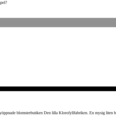
mpel?
en nyöppnade blomsterbutiken Den lilla Klorofyllfabriken. En mysig lite