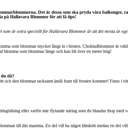
 sommarblommorna. Det är dessa som ska pryda våra balkonger, r
a på Hallavara Blommor för att få tips!
t som är extra speciellt för Hallavara Blommor är att det mesta är ege
lomma som blommar mycket långt in i hösten. Chokladblommor är väldi
dlad blomma som blommar länge och kan bli över en meter hög!
 du då?
t och den blommar tacksamt ändå fram till frosten kommer! Finns i rött,
sgödning eller varför inte flytande näring som du blandar ihop med va
man till din mamma. En del vill ha något lättskött medan en del vill h