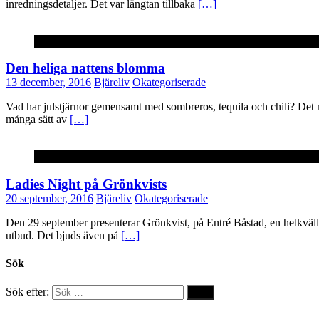
inredningsdetaljer. Det var längtan tillbaka
[…]
Okategoriserade
Den heliga nattens blomma
13 december, 2016
Bjäreliv
Okategoriserade
Vad har julstjärnor gemensamt med sombreros, tequila och chili? Det 
många sätt av
[…]
Okategoriserade
Ladies Night på Grönkvists
20 september, 2016
Bjäreliv
Okategoriserade
Den 29 september presenterar Grönkvist, på Entré Båstad, en helkväl
utbud. Det bjuds även på
[…]
Sök
Sök efter: