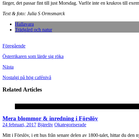
färger, det passar fint till just Morsdag. Varför inte en krukros till exe
Text & foto: Julia S Ormsmarck
Hallavara
Trädgård och natur
Föregående
Österrikaren som lärde sig röka
Nästa
Nostalgi på hög cafénivå
Related Articles
Okategoriserade
Mera blommor & inredning i Förslöv
24 februari, 2017
Bjäreliv
Okategoriserade
Mitt i Förslöv, i ett hus från senare delen av 1800-talet, hittar du d