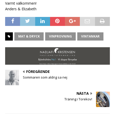
Varmt välkommen!
Anders & Elizabeth
MAT & DRYCK
VINPROVNING
VINTANKAR
FÖREGÅENDE
Sommaren som aldrig sa nej
NÄSTA
Träning i Torekov!