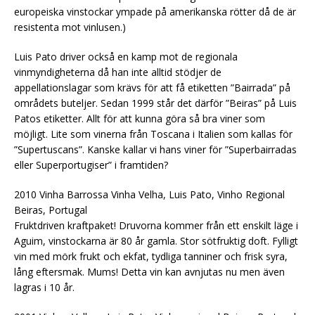
europeiska vinstockar ympade på amerikanska rötter då de är
resistenta mot vinlusen.)
Luis Pato driver också en kamp mot de regionala
vinmyndigheterna då han inte alltid stödjer de
appellationslagar som krävs för att få etiketten ”Bairrada” på
områdets buteljer. Sedan 1999 står det därför ”Beiras” på Luis
Patos etiketter. Allt för att kunna göra så bra viner som
möjligt. Lite som vinerna från Toscana i Italien som kallas för
”Supertuscans”. Kanske kallar vi hans viner för ”Superbairradas
eller Superportugiser” i framtiden?
2010 Vinha Barrossa Vinha Velha, Luis Pato, Vinho Regional
Beiras, Portugal
Fruktdriven kraftpaket! Druvorna kommer från ett enskilt läge i
Aguim, vinstockarna är 80 år gamla. Stor sötfruktig doft. Fylligt
vin med mörk frukt och ekfat, tydliga tanniner och frisk syra,
lång eftersmak. Mums! Detta vin kan avnjutas nu men även
lagras i 10 år.