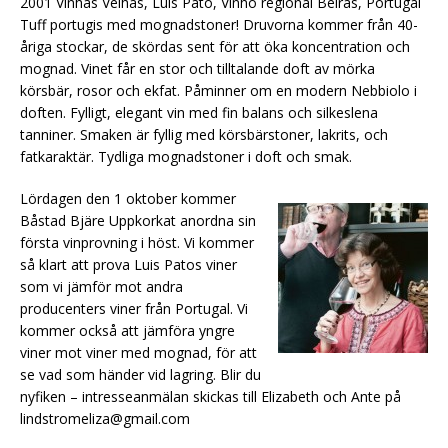
2001 Vinhas Velhas, Luis Pato, Vinho regional Beiras, Portugal
Tuff portugis med mognadstoner! Druvorna kommer från 40-
åriga stockar, de skördas sent för att öka koncentration och
mognad. Vinet får en stor och tilltalande doft av mörka
körsbär, rosor och ekfat. Påminner om en modern Nebbiolo i
doften. Fylligt, elegant vin med fin balans och silkeslena
tanniner. Smaken är fyllig med körsbärstoner, lakrits, och
fatkaraktär. Tydliga mognadstoner i doft och smak.
Lördagen den 1 oktober kommer
Båstad Bjäre Uppkorkat anordna sin
första vinprovning i höst. Vi kommer
så klart att prova Luis Patos viner
som vi jämför mot andra
producenters viner från Portugal. Vi
kommer också att jämföra yngre
viner mot viner med mognad, för att
se vad som händer vid lagring. Blir du
nyfiken – intresseanmälan skickas till Elizabeth och Ante på
lindstromeliza@gmail.com