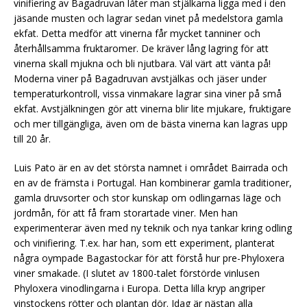
vinifiering av Bagadruvan låter man stjälkarna ligga med i den
jäsande musten och lagrar sedan vinet på medelstora gamla
ekfat. Detta medför att vinerna får mycket tanniner och
återhållsamma fruktaromer. De kräver lång lagring för att
vinerna skall mjukna och bli njutbara. Väl värt att vänta på!
Moderna viner på Bagadruvan avstjälkas och jäser under
temperaturkontroll, vissa vinmakare lagrar sina viner på små
ekfat. Avstjälkningen gör att vinerna blir lite mjukare, fruktigare
och mer tillgängliga, även om de bästa vinerna kan lagras upp
till 20 år.
Luis Pato är en av det största namnet i området Bairrada och
en av de främsta i Portugal. Han kombinerar gamla traditioner,
gamla druvsorter och stor kunskap om odlingarnas läge och
jordmån, för att få fram storartade viner. Men han
experimenterar även med ny teknik och nya tankar kring odling
och vinifiering. T.ex. har han, som ett experiment, planterat
några oympade Bagastockar för att förstå hur pre-Phyloxera
viner smakade. (I slutet av 1800-talet förstörde vinlusen
Phyloxera vinodlingarna i Europa. Detta lilla kryp angriper
vinstockens rötter och plantan dör. Idag är nästan alla