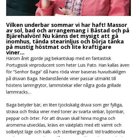
Vilken underbar sommar vi har haft! Massor
av sol, bad och arrangemang i Båstad och på
Bjärehalvön! Nu känns det mysigt att gå
inomhus, tända stearinljus och börja tänka
på mustig höstmat och lite kraftigare
viner…
Härom året gjorde jag bekantskap med en fantastisk
Portugisisk vinproducent som heter Luis Pato. Han kallas även
för ”Senhor Baga” då hans röda viner baseras huvudsakligen
på druvan Baga. Nedanstående viner passar utmärkt till
höstens lammgrytor, lammstekar eller några goda grillade
lammracks…
Baga betyder bär, en liten tjockskalig druva som ger fylliga,
sträva och friska viner med toner av svarta vinbär, björnbär,
peppar och örter. För att druvan skall hinna mogna och
aromerna utvecklas, krävs en växtplats med ett varmt och
solbelyst läge och kalk- och stenbergsgrund. Vid traditionella