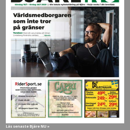
Läs senaste Bjäre NU »