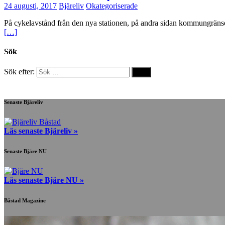
24 augusti, 2017
Bjäreliv
Okategoriserade
På cykelavstånd från den nya stationen, på andra sidan kommungränse
[…]
Sök
Sök efter:
Senaste Bjäreliv
Läs senaste Bjäreliv »
Senaste Bjäre NU
Läs senaste Bjäre NU »
Båstad Magazine