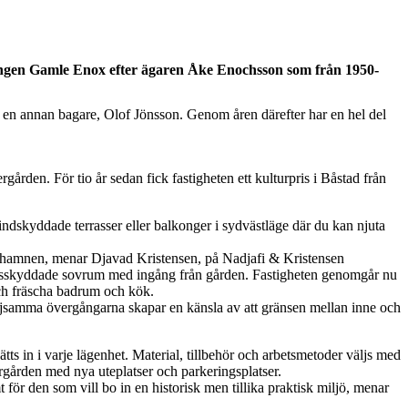
ningen Gamle Enox efter ägaren Åke Enochsson som från 1950-
en annan bagare, Olof Jönsson. Genom åren därefter har en hel del
rden. För tio år sedan fick fastigheten ett kulturpris i Båstad från
indskyddade terrasser eller balkonger i sydvästläge där du kan njuta
ch hamnen, menar Djavad Kristensen, på Nadjafi & Kristensen
synsskyddade sovrum med ingång från gården. Fastigheten genomgår nu
och fräscha badrum och kök.
samma övergångarna skapar en känsla av att gränsen mellan inne och
s in i varje lägenhet. Material, tillbehör och arbetsmetoder väljs med
ergården med nya uteplatser och parkeringsplatser.
mt för den som vill bo in en historisk men tillika praktisk miljö, menar