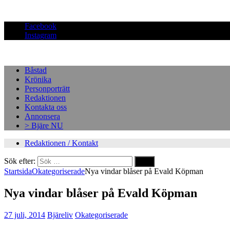
Facebook
Instagram
Båstad
Krönika
Personporträtt
Redaktionen
Kontakta oss
Annonsera
> Bjäre NU
Redaktionen / Kontakt
Sök efter:
Startsida
Okategoriserade
Nya vindar blåser på Evald Köpman
Nya vindar blåser på Evald Köpman
27 juli, 2014
Bjäreliv
Okategoriserade