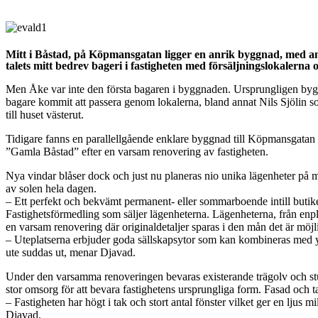
Mitt i Båstad, på Köpmansgatan ligger en anrik byggnad, med a
talets mitt bedrev bageri i fastigheten med försäljningslokalerna o
Men Åke var inte den första bagaren i byggnaden. Ursprungligen bygg
bagare kommit att passera genom lokalerna, bland annat Nils Sjölin
till huset västerut.
Tidigare fanns en parallellgående enklare byggnad till Köpmansgatan på
”Gamla Båstad” efter en varsam renovering av fastigheten.
Nya vindar blåser dock och just nu planeras nio unika lägenheter på m
av solen hela dagen.
– Ett perfekt och bekvämt permanent- eller sommarboende intill butik
Fastighetsförmedling som säljer lägenheterna. Lägenheterna, från e
en varsam renovering där originaldetaljer sparas i den mån det är mö
– Uteplatserna erbjuder goda sällskapsytor som kan kombineras med
ute suddas ut, menar Djavad.
Under den varsamma renoveringen bevaras existerande trägolv och stuck
stor omsorg för att bevara fastighetens ursprungliga form. Fasad och t
– Fastigheten har högt i tak och stort antal fönster vilket ger en ljus m
Djavad.