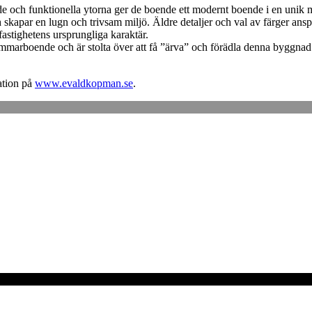
de och funktionella ytorna ger de boende ett modernt boende i en unik m
ch skapar en lugn och trivsam miljö. Äldre detaljer och val av färger an
fastighetens ursprungliga karaktär.
arboende och är stolta över att få ”ärva” och förädla denna byggnad ti
ation på
www.evaldkopman.se
.