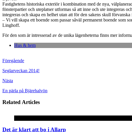
Fastighetens historiska exteriör i kombination med de nya, välplanera
fönsterpartier och uteplatser utformas så att inne och ute integreras o
integreras och skapa en helhet utan att för den sakens skull förvanska 
– Vi vill skapa ett boende som passar såväl permanent boende som somm
Linghoff.
För den som är intresserad av de unika lägenheterna finns mer inform
Hus & hem
Föregående
Seglarveckan 2014!
Nästa
En pärla på Bjärehalvön
Related Articles
Okategoriserade
Det är klart att bo i Allarp