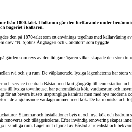
nor från 1800-talet. I folkmun går den fortfarande under benäm
ch bageriet i källaren.
des den på 1870-talet som ett envånings tegelhus med källarvåning av 
 som drev ”N. Sjölins Ångbageri och Conditori” som byggde
 gården som revs av den tidigare ägaren vilket skapade den stora innergå
ellan två och sju rum. De välplanerade, lyxiga lägenheterna har stora v
er och service i centrala Båstad med kort gångväg till tennisstadion o
nplans till lyxiga townhouse, har genomtänkta kök, vardagsrum och in
jligt för att bevara husets ursprungliga karaktär men med nya moderna 
 ytor i de angränsande vardagsrummen med kök. De harmoniska och följ
aturer. Stammar och installationer byts ut och nya kök och badrum sätt
ak renoveras och tilläggsisoleras. Efter invändig renovering skapas inn
iljö i samtliga rum. Läget mitt i hjärtat av Båstad är idealiskt och bekvä