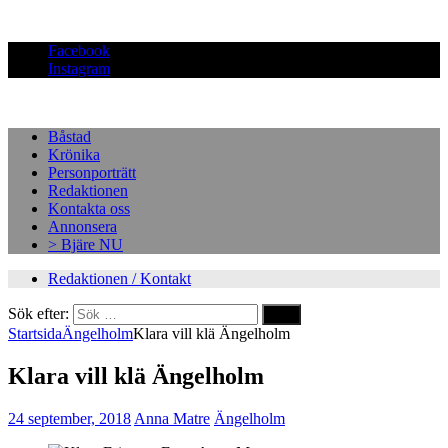
Facebook
Instagram
Båstad
Krönika
Personporträtt
Redaktionen
Kontakta oss
Annonsera
> Bjäre NU
Redaktionen / Kontakt
Sök efter:
Startsida
Ängelholm
Klara vill klä Ängelholm
Klara vill klä Ängelholm
24 september, 2018
Anna Matre
Ängelholm