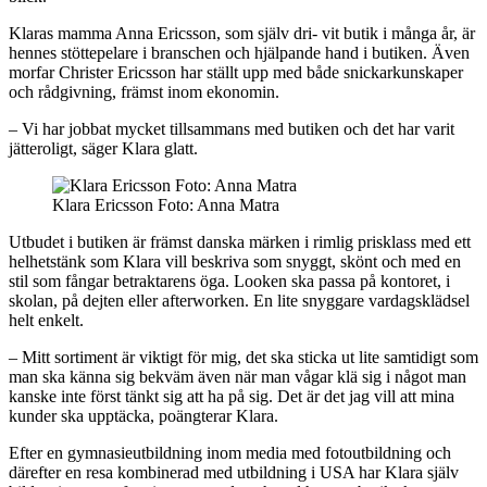
Klaras mamma Anna Ericsson, som själv dri- vit butik i många år, är
hennes stöttepelare i branschen och hjälpande hand i butiken. Även
morfar Christer Ericsson har ställt upp med både snickarkunskaper
och rådgivning, främst inom ekonomin.
– Vi har jobbat mycket tillsammans med butiken och det har varit
jätteroligt, säger Klara glatt.
Klara Ericsson Foto: Anna Matra
Utbudet i butiken är främst danska märken i rimlig prisklass med ett
helhetstänk som Klara vill beskriva som snyggt, skönt och med en
stil som fångar betraktarens öga. Looken ska passa på kontoret, i
skolan, på dejten eller afterworken. En lite snyggare vardagsklädsel
helt enkelt.
– Mitt sortiment är viktigt för mig, det ska sticka ut lite samtidigt som
man ska känna sig bekväm även när man vågar klä sig i något man
kanske inte först tänkt sig att ha på sig. Det är det jag vill att mina
kunder ska upptäcka, poängterar Klara.
Efter en gymnasieutbildning inom media med fotoutbildning och
därefter en resa kombinerad med utbildning i USA har Klara själv