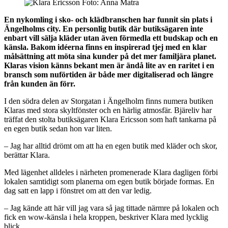
En nykomling i sko- och klädbranschen har funnit sin plats i
Ängelholms city. En personlig butik där butiksägaren inte
enbart vill sälja kläder utan även förmedla ett budskap och en
känsla. Bakom idéerna finns en inspirerad tjej med en klar
målsättning att möta sina kunder på det mer familjära planet.
Klaras vision känns bekant men är ändå lite av en raritet i en
bransch som nuförtiden är både mer digitaliserad och längre
från kunden än förr.
I den södra delen av Storgatan i Ängelholm finns numera butiken
Klaras med stora skyltfönster och en härlig atmosfär. Bjäreliv har
träffat den stolta butiksägaren Klara Ericsson som haft tankarna på
en egen butik sedan hon var liten.
– Jag har alltid drömt om att ha en egen butik med kläder och skor,
berättar Klara.
Med lägenhet alldeles i närheten promenerade Klara dagligen förbi
lokalen samtidigt som planerna om egen butik började formas. En
dag satt en lapp i fönstret om att den var ledig.
– Jag kände att här vill jag vara så jag tittade närmre på lokalen och
fick en wow-känsla i hela kroppen, beskriver Klara med lycklig
blick.