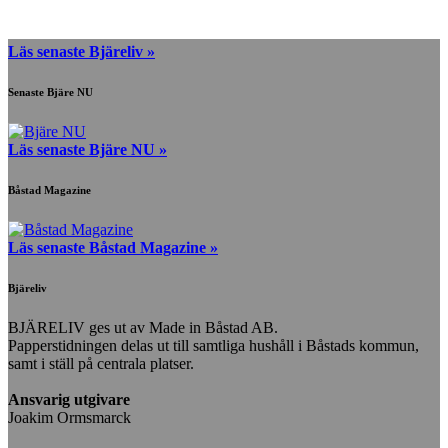
Läs senaste Bjäreliv »
Senaste Bjäre NU
Läs senaste Bjäre NU »
Båstad Magazine
Läs senaste Båstad Magazine »
Bjäreliv
BJÄRELIV ges ut av Made in Båstad AB.
Papperstidningen delas ut till samtliga hushåll i Båstads kommun,
samt i ställ på centrala platser.
Ansvarig utgivare
Joakim Ormsmarck