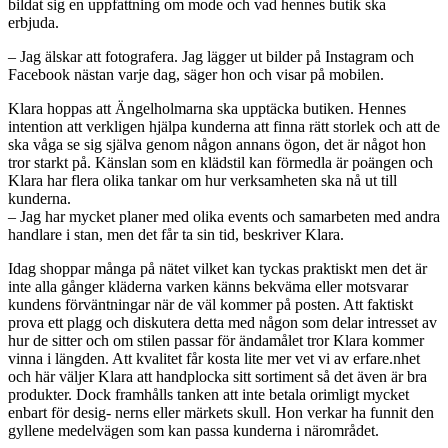
bildat sig en uppfattning om mode och vad hennes butik ska
erbjuda.
– Jag älskar att fotografera. Jag lägger ut bilder på Instagram och
Facebook nästan varje dag, säger hon och visar på mobilen.
Klara hoppas att Ängelholmarna ska upptäcka butiken. Hennes
intention att verkligen hjälpa kunderna att finna rätt storlek och att de
ska våga se sig själva genom någon annans ögon, det är något hon
tror starkt på. Känslan som en klädstil kan förmedla är poängen och
Klara har flera olika tankar om hur verksamheten ska nå ut till
kunderna.
– Jag har mycket planer med olika events och samarbeten med andra
handlare i stan, men det får ta sin tid, beskriver Klara.
Idag shoppar många på nätet vilket kan tyckas praktiskt men det är
inte alla gånger kläderna varken känns bekväma eller motsvarar
kundens förväntningar när de väl kommer på posten. Att faktiskt
prova ett plagg och diskutera detta med någon som delar intresset av
hur de sitter och om stilen passar för ändamålet tror Klara kommer
vinna i längden. Att kvalitet får kosta lite mer vet vi av erfare.nhet
och här väljer Klara att handplocka sitt sortiment så det även är bra
produkter. Dock framhålls tanken att inte betala orimligt mycket
enbart för desig- nerns eller märkets skull. Hon verkar ha funnit den
gyllene medelvägen som kan passa kunderna i närområdet.