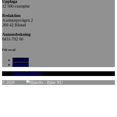
Upplaga
12 500 exemplar
Redaktion
Axelstorpsvägen 2
269 42 Båstad
Annonsbokning
0431-792 00
Följ oss på
Facebook
Instagram
Utebliven tidning
© 2020