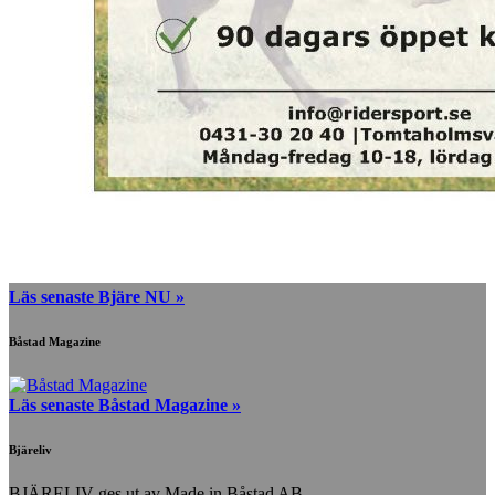
Läs senaste Bjäre NU »
Båstad Magazine
Läs senaste Båstad Magazine »
Bjäreliv
BJÄRELIV ges ut av Made in Båstad AB.