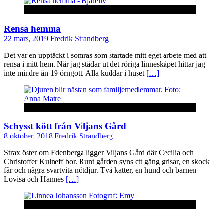
Båstad
Rensa hemma
22 mars, 2019
Fredrik Strandberg
Det var en upptäckt i somras som startade mitt eget arbete med att
rensa i mitt hem. När jag städar ut det röriga linneskåpet hittar jag
inte mindre än 19 örngott. Alla kuddar i huset
[…]
Laholm
Schysst kött från Viljans Gård
8 oktober, 2018
Fredrik Strandberg
Strax öster om Edenberga ligger Viljans Gård där Cecilia och
Christoffer Kulneff bor. Runt gården syns ett gäng grisar, en skock
får och några svartvita nötdjur. Två katter, en hund och barnen
Lovisa och Hannes
[…]
Båstad