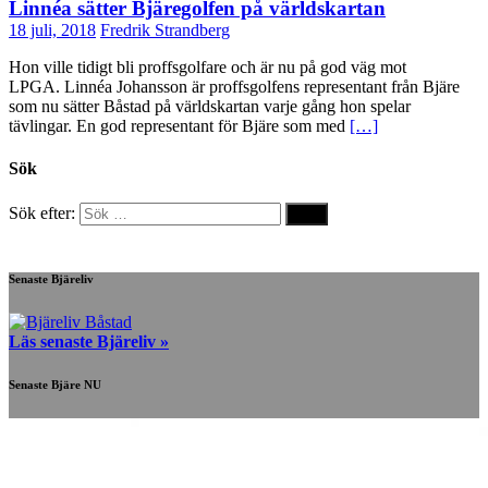
Linnéa sätter Bjäregolfen på världskartan
18 juli, 2018
Fredrik Strandberg
Hon ville tidigt bli proffsgolfare och är nu på god väg mot
LPGA. Linnéa Johansson är proffsgolfens representant från Bjäre
som nu sätter Båstad på världskartan varje gång hon spelar
tävlingar. En god representant för Bjäre som med
[…]
Sök
Sök efter:
Senaste Bjäreliv
Läs senaste Bjäreliv »
Senaste Bjäre NU