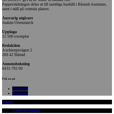
Papperstidningen delas ut till samtliga hushåll i Båstads kommun,
samt i ställ på centrala platser.
Ansvarig utgivare
Joakim Ormsmarck
Upplaga
12 500 exemplar
Redaktion
Axelstorpsvägen 2
269 42 Båstad
Annonsbokning
0431-792 00
Följ oss på
Facebook
Instagram
MENU
Utebliven tidning