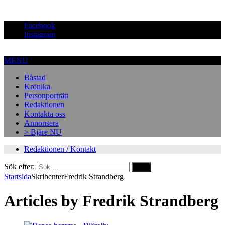
Facebook
Instagram
MENU
Båstad
Krönika
Personporträtt
Redaktionen
Kontakta oss
Annonsera
> Bjäre NU
Redaktionen / Kontakt
Sök efter:
Startsida
Skribenter
Fredrik Strandberg
Articles by
Fredrik Strandberg