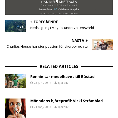
FÖREGÅENDE
Nedstigning i Mayols undervattensvärld
NÄSTA
Charlies House har stor passion för skorpor och te
RELATED ARTICLES
Ronnie tar medelhavet till Båstad
23 juni, 2017
Bjäreliv
Månadens bjäreprofil: Vicki Strömblad
21 maj, 2013
Bjäreliv