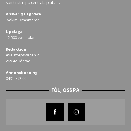
samt i ställ på centrala platser.
Ansvarig utgivare
Joakim Ormsmarck
Upplaga
12 500 exemplar
Redaktion
Axelstorpsvägen 2
269 42 Båstad
Annonsbokning
0431-792 00
FÖLJ OSS PÅ