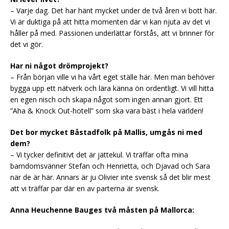
– Varje dag. Det har hänt mycket under de två åren vi bott här.
Vi är duktiga på att hitta momenten där vi kan njuta av det vi
håller på med. Passionen underlättar förstås, att vi brinner för
det vi gör.
Har ni något drömprojekt?
– Från början ville vi ha vårt eget ställe här. Men man behöver
bygga upp ett nätverk och lära känna ön ordentligt. Vi vill hitta
en egen nisch och skapa något som ingen annan gjort. Ett
”Aha & Knock Out-hotell” som ska vara bäst i hela världen!
Det bor mycket Båstadfolk på Mallis, umgås ni med
dem?
– Vi tycker definitivt det är jättekul. Vi träffar ofta mina
barndomsvänner Stefan och Henrietta, och Djavad och Sara
när de är här. Annars är ju Olivier inte svensk så det blir mest
att vi träffar par där en av parterna är svensk.
Anna Heuchenne Bauges två måsten på Mallorca: