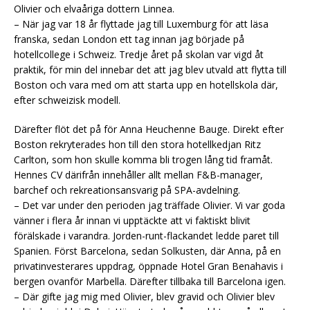
Olivier och elvaåriga dottern Linnea.
– När jag var 18 år flyttade jag till Luxemburg för att läsa
franska, sedan London ett tag innan jag började på
hotellcollege i Schweiz. Tredje året på skolan var vigd åt
praktik, för min del innebar det att jag blev utvald att flytta till
Boston och vara med om att starta upp en hotellskola där,
efter schweizisk modell.
Därefter flöt det på för Anna Heuchenne Bauge. Direkt efter
Boston rekryterades hon till den stora hotellkedjan Ritz
Carlton, som hon skulle komma bli trogen lång tid framåt.
Hennes CV därifrån innehåller allt mellan F&B-manager,
barchef och rekreationsansvarig på SPA-avdelning.
– Det var under den perioden jag träffade Olivier. Vi var goda
vänner i flera år innan vi upptäckte att vi faktiskt blivit
förälskade i varandra. Jorden-runt-flackandet ledde paret till
Spanien. Först Barcelona, sedan Solkusten, där Anna, på en
privatinvesterares uppdrag, öppnade Hotel Gran Benahavis i
bergen ovanför Marbella. Därefter tillbaka till Barcelona igen.
– Där gifte jag mig med Olivier, blev gravid och Olivier blev