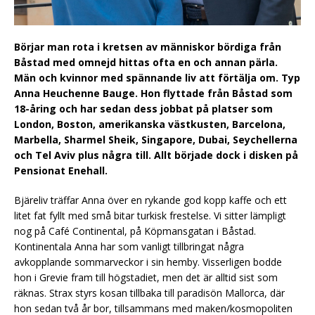
Börjar man rota i kretsen av människor bördiga från
Båstad med omnejd hittas ofta en och annan pärla.
Män och kvinnor med spännande liv att förtälja om. Typ
Anna Heuchenne Bauge. Hon flyttade från Båstad som
18-åring och har sedan dess jobbat på platser som
London, Boston, amerikanska västkusten, Barcelona,
Marbella, Sharmel Sheik, Singapore, Dubai, Seychellerna
och Tel Aviv plus några till. Allt började dock i disken på
Pensionat Enehall.
Bjäreliv träffar Anna över en rykande god kopp kaffe och ett
litet fat fyllt med små bitar turkisk frestelse. Vi sitter lämpligt
nog på Café Continental, på Köpmansgatan i Båstad.
Kontinentala Anna har som vanligt tillbringat några
avkopplande sommarveckor i sin hemby. Visserligen bodde
hon i Grevie fram till högstadiet, men det är alltid sist som
räknas. Strax styrs kosan tillbaka till paradisön Mallorca, där
hon sedan två år bor, tillsammans med maken/kosmopoliten