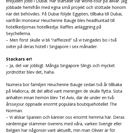
erbjuden jobb i Dubai. Här startade vår world-tour på allvar. Jag
jobbade hemifrån med egna små projekt och stöttade honom
när det behövdes. På Dubai följde Egypten, tillbaka till Dubai,
varifrån monsieur Heuchenne Bauge blev headhuntad till
hotellkedjornas hotellkedja: Raffles anläggning på
Seychellerna.
– Men först skulle vi bli ”raffleized” så vi tvingades bo i två
sviter på deras hotell i Singapore i sex månader.
Stackars er!
– Ja, det var jobbigt. Många Singapore Slings och mycket
jordnötter blev det, haha.
Numera bor familjen Heuchenne Bauge sedan två år tillbaka
på Mallorca, dit del alltid varit meningen de skulle flytta. Sista
anhalten innan hemön blev Tel Aviv, där de under en två-
årssejour öppnade enormt populära boutiquehotellet The
Norman.
– Vi älskar Spanien och känner oss enormt hemma här. Deras
värderingar stämmer överens med våra, varken Sverige eller
Belgien har någonsin varit aktuellt, min man Olivier är för