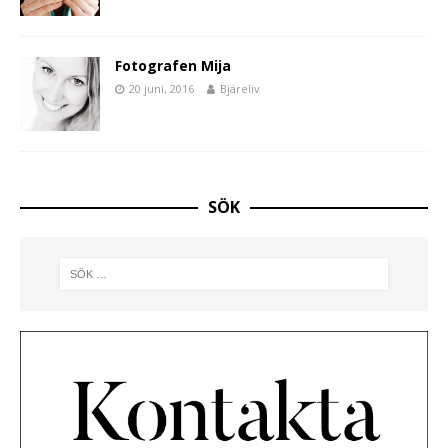
Fotografen Mija
20 juni, 2016
Bjäreliv
SÖK