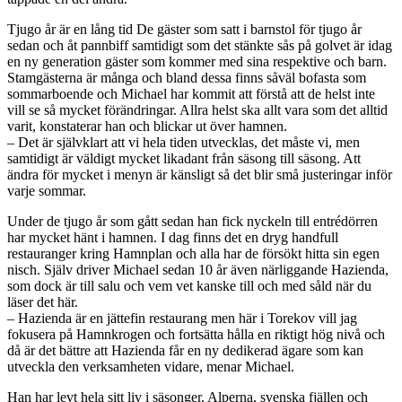
Tjugo år är en lång tid De gäster som satt i barnstol för tjugo år
sedan och åt pannbiff samtidigt som det stänkte sås på golvet är idag
en ny generation gäster som kommer med sina respektive och barn.
Stamgästerna är många och bland dessa finns såväl bofasta som
sommarboende och Michael har kommit att förstå att de helst inte
vill se så mycket förändringar. Allra helst ska allt vara som det alltid
varit, konstaterar han och blickar ut över hamnen.
– Det är självklart att vi hela tiden utvecklas, det måste vi, men
samtidigt är väldigt mycket likadant från säsong till säsong. Att
ändra för mycket i menyn är känsligt så det blir små justeringar inför
varje sommar.
Under de tjugo år som gått sedan han fick nyckeln till entrédörren
har mycket hänt i hamnen. I dag finns det en dryg handfull
restauranger kring Hamnplan och alla har de försökt hitta sin egen
nisch. Själv driver Michael sedan 10 år även närliggande Hazienda,
som dock är till salu och vem vet kanske till och med såld när du
läser det här.
– Hazienda är en jättefin restaurang men här i Torekov vill jag
fokusera på Hamnkrogen och fortsätta hålla en riktigt hög nivå och
då är det bättre att Hazienda får en ny dedikerad ägare som kan
utveckla den verksamheten vidare, menar Michael.
Han har levt hela sitt liv i säsonger. Alperna, svenska fjällen och