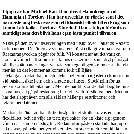
I tjugo år har Michael Barcklind drivit Hamnkrogen vid
Hamnplan i Torekov. Han har utvecklat en rörelse som i det
närmaste nog beskrivas
som ett klassiskt ölhak till en krog som
kommit att kallas Torekovs Sturehof. Han sett byn förändras
samtidigt som den blivit hans egen fasta punkt i tillvaron.
Vi ses på den övre uteserveringen med utsikt över Hallands Väderö
och hamnen. Det är en av sommarens första riktigt varma dagar och
Restaurangveckan pågår för fullt. Vi konstaterar att det varit en
konstig vår och att sommaren känns osäker men samtidigt på något
sätt lite spännande. Inget vet vad som egentligen kommer att hända
mer än att det kommer att komma folk till Bjäre.
– Många är redan här, inleder Michael. Sommargästerna kom redan
vid påsken, åkte hem och stängde ner huset i Stockholm för att
sedan komma tillbaka igen. Men de har till stor del hållit sig hemma
i sina hus, att gå på restaurang har folk varit försiktiga med. Men nu
har det släppt även om alla såklart håller på restriktioner och
rekommendationer.
Michael berättar att han tidigt insåg att det skulle krävas en stor
flexibilitet, och en vilja att testa nya saker, för att klara sig igenom
våren när pandemin slog till. Redan inför påsken startade han upp
take away på hela menyer vilket blev en succé under en tid då han