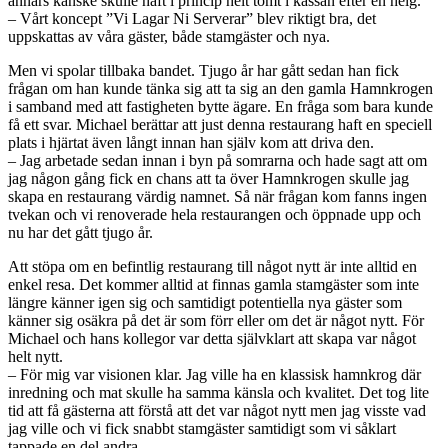
annars kanske skulle haft i princip helt tomt i kassan efter en helg.
– Vårt koncept ”Vi Lagar Ni Serverar” blev riktigt bra, det
uppskattas av våra gäster, både stamgäster och nya.
Men vi spolar tillbaka bandet. Tjugo år har gått sedan han fick
frågan om han kunde tänka sig att ta sig an den gamla Hamnkrogen
i samband med att fastigheten bytte ägare. En fråga som bara kunde
få ett svar. Michael berättar att just denna restaurang haft en speciell
plats i hjärtat även långt innan han själv kom att driva den.
– Jag arbetade sedan innan i byn på somrarna och hade sagt att om
jag någon gång fick en chans att ta över Hamnkrogen skulle jag
skapa en restaurang värdig namnet. Så när frågan kom fanns ingen
tvekan och vi renoverade hela restaurangen och öppnade upp och
nu har det gått tjugo år.
Att stöpa om en befintlig restaurang till något nytt är inte alltid en
enkel resa. Det kommer alltid at finnas gamla stamgäster som inte
längre känner igen sig och samtidigt potentiella nya gäster som
känner sig osäkra på det är som förr eller om det är något nytt. För
Michael och hans kollegor var detta självklart att skapa var något
helt nytt.
– För mig var visionen klar. Jag ville ha en klassisk hamnkrog där
inredning och mat skulle ha samma känsla och kvalitet. Det tog lite
tid att få gästerna att förstå att det var något nytt men jag visste vad
jag ville och vi fick snabbt stamgäster samtidigt som vi såklart
tappade en del andra.