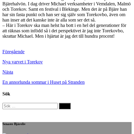
Bjärehalvön. I dag driver Michael verksamheter i Vemdalen, Malmö
och Torekov. Samt en festival i Blekinge. Men det är på Bjäre han
har sin fasta punkt och han ser sig själv som Torekovbo, även om
han inser att det kanske inte är alla som ser det så.
– Här i Torekov ska man helst ha bott i en hel del generationer för
att räknas som infödd så i det perspektivet är jag inte Torekovbo,
skrattar Michael. Men i hjärtat är jag det till hundra procent!
Föregående
Nya varvet i Torekov
Nästa
En annorlunda sommar i Huset på Stranden
Sök
Sök
efter:
Senaste Bjäreliv