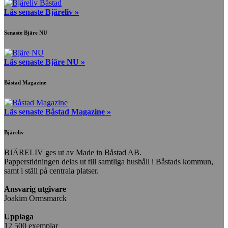
Läs senaste Bjäreliv »
Senaste Bjäre NU
Läs senaste Bjäre NU »
Båstad Magazine
Läs senaste Båstad Magazine »
Bjäreliv
BJÄRELIV ges ut av Made in Båstad AB.
Papperstidningen delas ut till samtliga hushåll i Båstads kommun,
samt i ställ på centrala platser.
Ansvarig utgivare
Joakim Ormsmarck
Upplaga
12 500 exemplar