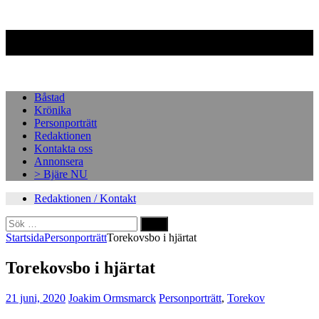
Facebook
Instagram
Båstad
Krönika
Personporträtt
Redaktionen
Kontakta oss
Annonsera
> Bjäre NU
Redaktionen / Kontakt
Sök
efter:
Startsida
Personporträtt
Torekovsbo i hjärtat
Torekovsbo i hjärtat
21 juni, 2020
Joakim Ormsmarck
Personporträtt
,
Torekov