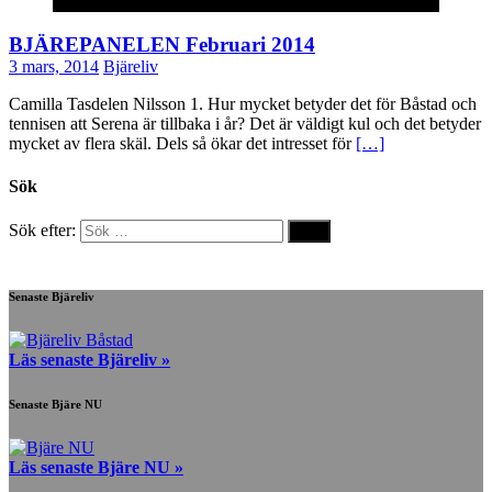
Okategoriserade
BJÄREPANELEN Februari 2014
3 mars, 2014
Bjäreliv
Camilla Tasdelen Nilsson 1. Hur mycket betyder det för Båstad och
tennisen att Serena är tillbaka i år? Det är väldigt kul och det betyder
mycket av flera skäl. Dels så ökar det intresset för
[…]
Sök
Sök efter:
Senaste Bjäreliv
Läs senaste Bjäreliv »
Senaste Bjäre NU
Läs senaste Bjäre NU »