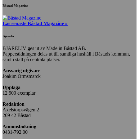
Båstad Magazine
Läs senaste Båstad Magazine »
Bjäreliv
BJÄRELIV ges ut av Made in Båstad AB.
Papperstidningen delas ut till samtliga hushåll i Båstads kommun,
samt i ställ på centrala platser.
Ansvarig utgivare
Joakim Ormsmarck
Upplaga
12 500 exemplar
Redaktion
Axelstorpsvägen 2
269 42 Båstad
Annonsbokning
0431-792 00