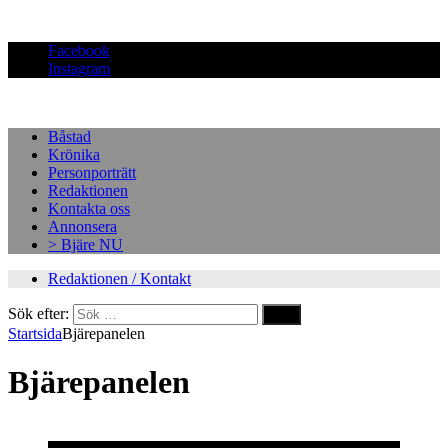
Facebook
Instagram
Båstad
Krönika
Personporträtt
Redaktionen
Kontakta oss
Annonsera
> Bjäre NU
Redaktionen / Kontakt
Sök efter:
Startsida
Bjärepanelen
Bjärepanelen