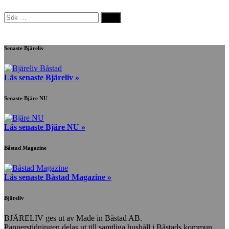
Sök
efter:
Senaste Bjäreliv
Läs senaste Bjäreliv »
Senaste Bjäre NU
Läs senaste Bjäre NU »
Båstad Magazine
Läs senaste Båstad Magazine »
Bjäreliv
BJÄRELIV ges ut av Made in Båstad AB.
Papperstidningen delas ut till samtliga hushåll i Båstads kommun,