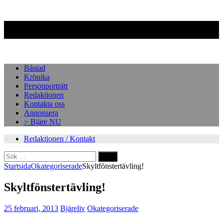
Facebook
Instagram
Båstad
Krönika
Personporträtt
Redaktionen
Kontakta oss
Annonsera
> Bjäre NU
Redaktionen / Kontakt
Sök
efter:
Startsida
Okategoriserade
Skyltfönstertävling!
Skyltfönstertävling!
25 februari, 2013
Bjäreliv
Okategoriserade