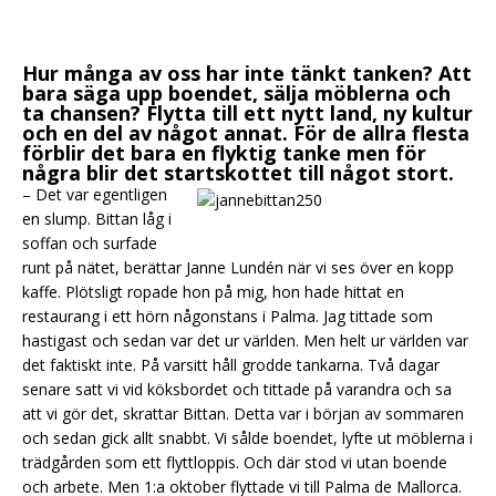
Hur många av oss har inte tänkt tanken? Att
bara säga upp boendet, sälja möblerna och
ta chansen? Flytta till ett nytt land, ny kultur
och en del av något annat. För de allra flesta
förblir det bara en flyktig tanke men för
några blir det startskottet till något stort.
– Det var egentligen
en slump. Bittan låg i
soffan och surfade
runt på nätet, berättar Janne Lundén när vi ses över en kopp
kaffe. Plötsligt ropade hon på mig, hon hade hittat en
restaurang i ett hörn någonstans i Palma. Jag tittade som
hastigast och sedan var det ur världen. Men helt ur världen var
det faktiskt inte. På varsitt håll grodde tankarna. Två dagar
senare satt vi vid köksbordet och tittade på varandra och sa
att vi gör det, skrattar Bittan. Detta var i början av sommaren
och sedan gick allt snabbt. Vi sålde boendet, lyfte ut möblerna i
trädgården som ett flyttloppis. Och där stod vi utan boende
och arbete. Men 1:a oktober flyttade vi till Palma de Mallorca.