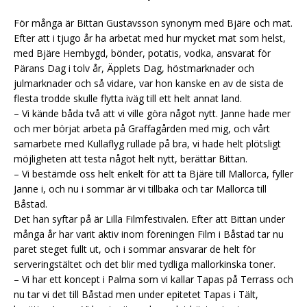
För många är Bittan Gustavsson synonym med Bjäre och mat.
Efter att i tjugo år ha arbetat med hur mycket mat som helst,
med Bjäre Hembygd, bönder, potatis, vodka, ansvarat för
Pärans Dag i tolv år, Äpplets Dag, höstmarknader och
julmarknader och så vidare, var hon kanske en av de sista de
flesta trodde skulle flytta iväg till ett helt annat land.
– Vi kände båda två att vi ville göra något nytt. Janne hade mer
och mer börjat arbeta på Graffagården med mig, och vårt
samarbete med Kullaflyg rullade på bra, vi hade helt plötsligt
möjligheten att testa något helt nytt, berättar Bittan.
– Vi bestämde oss helt enkelt för att ta Bjäre till Mallorca, fyller
Janne i, och nu i sommar är vi tillbaka och tar Mallorca till
Båstad.
Det han syftar på är Lilla Filmfestivalen. Efter att Bittan under
många år har varit aktiv inom föreningen Film i Båstad tar nu
paret steget fullt ut, och i sommar ansvarar de helt för
serveringstältet och det blir med tydliga mallorkinska toner.
– Vi har ett koncept i Palma som vi kallar Tapas på Terrass och
nu tar vi det till Båstad men under epitetet Tapas i Tält,