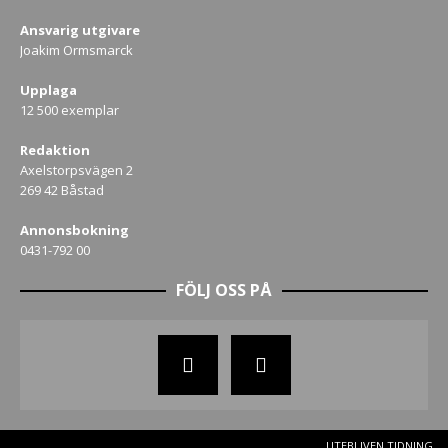
Ansvarig utgivare
Joakim Ormsmarck
Upplaga
12 500 exemplar
Redaktion
Axelstorpsvägen 2
269 42 Båstad
Annonsbokning
0431-792 00
FÖLJ OSS PÅ
UTEBLIVEN TIDNING