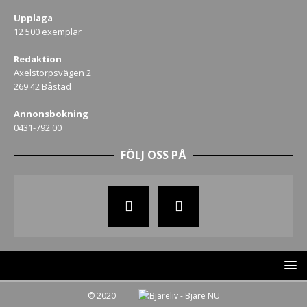
Upplaga
12 500 exemplar
Redaktion
Axelstorpsvägen 2
269 42 Båstad
Annonsbokning
0431-792 00
FÖLJ OSS PÅ
© 2020