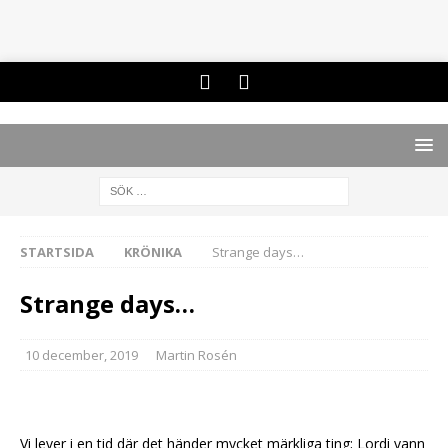
STARTSIDA
KRÖNIKA
Strange days…
Strange days…
10 december, 2019
Martin Rosén
Vi lever i en tid där det händer mycket märkliga ting; Lordi vann