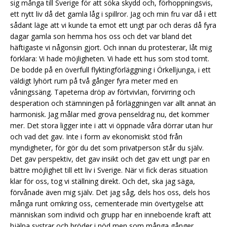
sig många till Sverige för att söka skydd och, förhoppningsvis,
ett nytt liv då det gamla låg i spillror. Jag och min fru var då i ett
sådant läge att vi kunde ta emot ett ungt par och deras då fyra
dagar gamla son hemma hos oss och det var bland det
häftigaste vi någonsin gjort. Och innan du protesterar, låt mig
förklara: Vi hade möjligheten. Vi hade ett hus som stod tomt.
De bodde på en överfull flyktingförläggning i Örkelljunga, i ett
väldigt lyhört rum på två gånger fyra meter med en
våningssäng. Tapeterna dröp av förtvivlan, förvirring och
desperation och stämningen på förläggningen var allt annat än
harmonisk. Jag målar med grova penseldrag nu, det kommer
mer. Det stora ligger inte i att vi öppnade våra dörrar utan hur
och vad det gav. Inte i form av ekonomiskt stöd från
myndigheter, för gör du det som privatperson står du själv.
Det gav perspektiv, det gav insikt och det gav ett ungt par en
bättre möjlighet till ett liv i Sverige. När vi fick deras situation
klar för oss, tog vi ställning direkt. Och det, ska jag säga,
förvånade även mig själv. Det jag såg, dels hos oss, dels hos
många runt omkring oss, cementerade min övertygelse att
människan som individ och grupp har en inneboende kraft att
hjälpa systrar och bröder i nöd men som många gånger