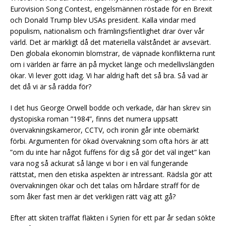
Eurovision Song Contest, engelsmännen röstade för en Brexit
och Donald Trump blev USAs president. Kalla vindar med
populism, nationalism och främlingsfientlighet drar över vår
värld. Det är märkligt då det materiella välståndet är avsevärt.
Den globala ekonomin blomstrar, de väpnade konflikterna runt
om i världen är färre än på mycket länge och medellivslängden
ökar. Vi lever gott idag. Vi har aldrig haft det så bra. Så vad är
det då vi är så rädda för?
I det hus George Orwell bodde och verkade, där han skrev sin
dystopiska roman ”1984”, finns det numera uppsatt
övervakningskameror, CCTV, och ironin går inte obemärkt
förbi. Argumenten för ökad övervakning som ofta hörs är att
”om du inte har något fuffens för dig så gör det väl inget” kan
vara nog så ackurat så länge vi bor i en väl fungerande
rättstat, men den etiska aspekten är intressant. Rädsla gör att
övervakningen ökar och det talas om hårdare straff för de
som åker fast men är det verkligen rätt väg att gå?
Efter att skiten träffat fläkten i Syrien för ett par år sedan sökte