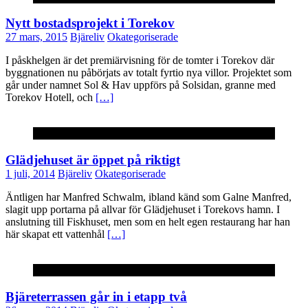
Nytt bostadsprojekt i Torekov
27 mars, 2015
Bjäreliv
Okategoriserade
I påskhelgen är det premiärvisning för de tomter i Torekov där
byggnationen nu påbörjats av totalt fyrtio nya villor. Projektet som
går under namnet Sol & Hav uppförs på Solsidan, granne med
Torekov Hotell, och
[…]
Okategoriserade
Glädjehuset är öppet på riktigt
1 juli, 2014
Bjäreliv
Okategoriserade
Äntligen har Manfred Schwalm, ibland känd som Galne Manfred,
slagit upp portarna på allvar för Glädjehuset i Torekovs hamn. I
anslutning till Fiskhuset, men som en helt egen restaurang har han
här skapat ett vattenhål
[…]
Okategoriserade
Bjäreterrassen går in i etapp två