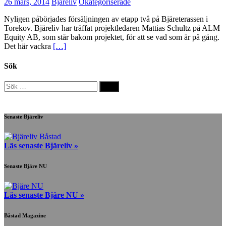
26 mars, 2014
Bjäreliv
Okategoriserade
Nyligen påbörjades försäljningen av etapp två på Bjäreterassen i
Torekov. Bjäreliv har träffat projektledaren Mattias Schultz på ALM
Equity AB, som står bakom projektet, för att se vad som är på gång.
Det här vackra
[…]
Sök
Sök
efter:
Senaste Bjäreliv
Läs senaste Bjäreliv »
Senaste Bjäre NU
Läs senaste Bjäre NU »
Båstad Magazine