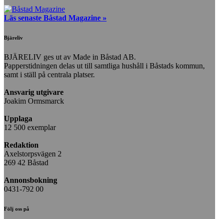
Läs senaste Båstad Magazine »
Bjäreliv
BJÄRELIV ges ut av Made in Båstad AB.
Papperstidningen delas ut till samtliga hushåll i Båstads kommun,
samt i ställ på centrala platser.
Ansvarig utgivare
Joakim Ormsmarck
Upplaga
12 500 exemplar
Redaktion
Axelstorpsvägen 2
269 42 Båstad
Annonsbokning
0431-792 00
Följ oss på