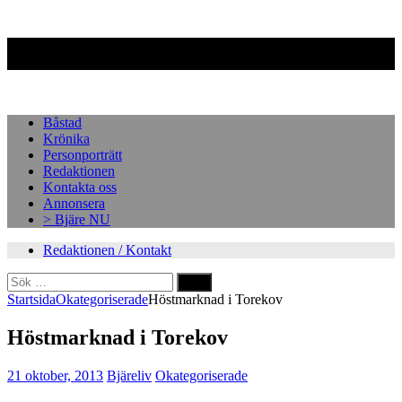
Facebook
Instagram
Båstad
Krönika
Personporträtt
Redaktionen
Kontakta oss
Annonsera
> Bjäre NU
Redaktionen / Kontakt
Sök
efter:
Startsida
Okategoriserade
Höstmarknad i Torekov
Höstmarknad i Torekov
21 oktober, 2013
Bjäreliv
Okategoriserade