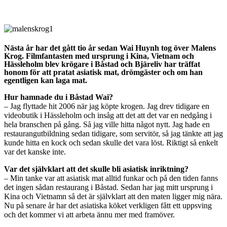
Nästa år har det gått tio år sedan Wai Huynh tog över Malens
Krog. Filmfantasten med ursprung i Kina, Vietnam och
Hässleholm blev krögare i Båstad och Bjäreliv har träffat
honom för att pratat asiatisk mat, drömgäster och om han
egentligen kan laga mat.
Hur hamnade du i Båstad Wai?
– Jag flyttade hit 2006 när jag köpte krogen. Jag drev tidigare en
videobutik i Hässleholm och insåg att det att det var en nedgång i
hela branschen på gång. Så jag ville hitta något nytt. Jag hade en
restaurangutbildning sedan tidigare, som servitör, så jag tänkte att jag
kunde hitta en kock och sedan skulle det vara löst. Riktigt så enkelt
var det kanske inte.
Var det självklart att det skulle bli asiatisk inriktning?
– Min tanke var att asiatisk mat alltid funkar och på den tiden fanns
det ingen sådan restaurang i Båstad. Sedan har jag mitt ursprung i
Kina och Vietnamn så det är självklart att den maten ligger mig nära.
Nu på senare år har det asiatiska köket verkligen fått ett uppsving
och det kommer vi att arbeta ännu mer med framöver.