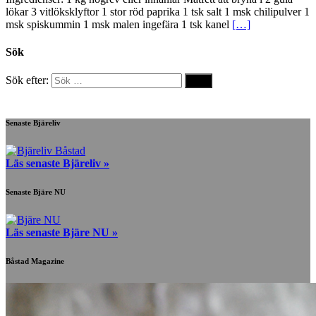
lökar 3 vitlöksklyftor 1 stor röd paprika 1 tsk salt 1 msk chilipulver 1
msk spiskummin 1 msk malen ingefära 1 tsk kanel
[…]
Sök
Sök efter:
Senaste Bjäreliv
Läs senaste Bjäreliv »
Senaste Bjäre NU
Läs senaste Bjäre NU »
Båstad Magazine