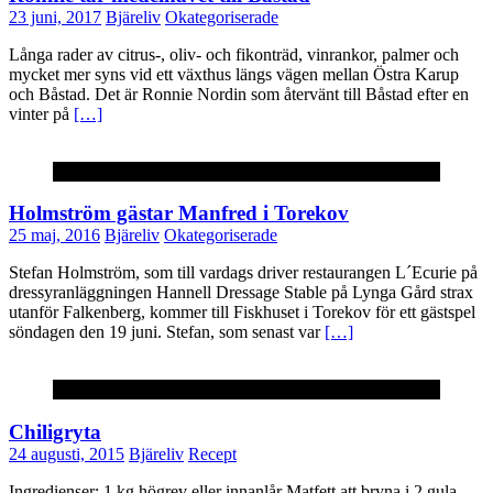
23 juni, 2017
Bjäreliv
Okategoriserade
Långa rader av citrus-, oliv- och fikonträd, vinrankor, palmer och
mycket mer syns vid ett växthus längs vägen mellan Östra Karup
och Båstad. Det är Ronnie Nordin som återvänt till Båstad efter en
vinter på
[…]
Okategoriserade
Holmström gästar Manfred i Torekov
25 maj, 2016
Bjäreliv
Okategoriserade
Stefan Holmström, som till vardags driver restaurangen L´Ecurie på
dressyranläggningen Hannell Dressage Stable på Lynga Gård strax
utanför Falkenberg, kommer till Fiskhuset i Torekov för ett gästspel
söndagen den 19 juni. Stefan, som senast var
[…]
Recept
Chiligryta
24 augusti, 2015
Bjäreliv
Recept
Ingredienser: 1 kg högrev eller innanlår Matfett att bryna i 2 gula