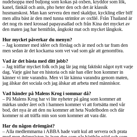
nudelsoppa med buljong som kokas på oxben, kryddor som lök,
kanel, fänkål och anis, pho heter den och det är klassik
husmanskost. Man kan servera den med skaldjur, kyckling eller biff
men allra bäst är den med tunna strimlor av oxfilé. Från Thailand är
det nog ris med krossad papayasallad och från Kina det mycket av
den maten jag har hemifrån, ångkokt mat och mycket långkok.
Hur mycket påverkar du menyn?
– Jag kommer med idéer och förslag och är med och tar fram den
men sedan är det kockarna som vet vad som går att genomföra.
Vad är det bästa med ditt jobb?
– Jag träffar mycket folk och jag lär jag mig faktiskt något nytt varje
dag. Varje gäst har en historia och när han eller hon kommer in
känner vi inte varandra. Men vi lär känna varandra genom maten,
jag älskar det sociala och jag älskar att arbeta med människor.
Vad händer på Malens Krog i sommar då?
– På Malens Krog har vi lite nyheter på gång som kommer att
märkas under året och i hamnen kommer vi att fortsätta med vår
bod, det nya är att den nu kommer att heta Nudelboden och där
kommer ni att träffa min son som kommer att vara där.
Har du någon drömgäst?
– Alla medlemmarna i ABBA hade varit kul att servera och prata
med men drömgästen är även den som går härifrån nöjd och som