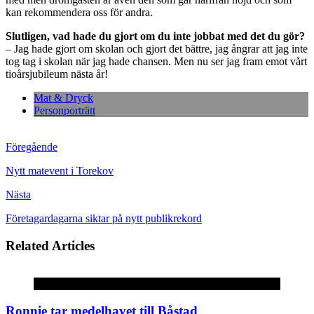
kan rekommendera oss för andra.
Slutligen, vad hade du gjort om du inte jobbat med det du gör?
– Jag hade gjort om skolan och gjort det bättre, jag ångrar att jag inte
tog tag i skolan när jag hade chansen. Men nu ser jag fram emot vårt
tioårsjubileum nästa år!
Mat & Dryck
Personporträtt
Föregående
Nytt matevent i Torekov
Nästa
Företagardagarna siktar på nytt publikrekord
Related Articles
Okategoriserade
Ronnie tar medelhavet till Båstad