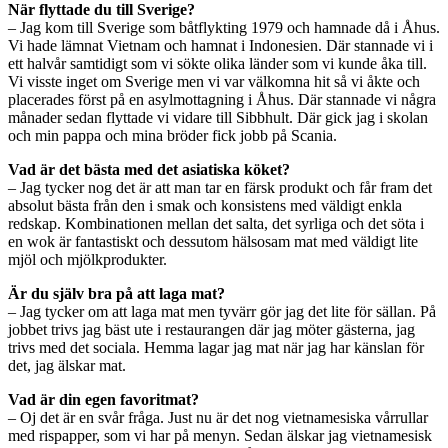
När flyttade du till Sverige?
– Jag kom till Sverige som båtflykting 1979 och hamnade då i Åhus.
Vi hade lämnat Vietnam och hamnat i Indonesien. Där stannade vi i
ett halvår samtidigt som vi sökte olika länder som vi kunde åka till.
Vi visste inget om Sverige men vi var välkomna hit så vi åkte och
placerades först på en asylmottagning i Åhus. Där stannade vi några
månader sedan flyttade vi vidare till Sibbhult. Där gick jag i skolan
och min pappa och mina bröder fick jobb på Scania.
Vad är det bästa med det asiatiska köket?
– Jag tycker nog det är att man tar en färsk produkt och får fram det
absolut bästa från den i smak och konsistens med väldigt enkla
redskap. Kombinationen mellan det salta, det syrliga och det söta i
en wok är fantastiskt och dessutom hälsosam mat med väldigt lite
mjöl och mjölkprodukter.
Är du själv bra på att laga mat?
– Jag tycker om att laga mat men tyvärr gör jag det lite för sällan. På
jobbet trivs jag bäst ute i restaurangen där jag möter gästerna, jag
trivs med det sociala. Hemma lagar jag mat när jag har känslan för
det, jag älskar mat.
Vad är din egen favoritmat?
– Oj det är en svår fråga. Just nu är det nog vietnamesiska vårrullar
med rispapper, som vi har på menyn. Sedan älskar jag vietnamesisk