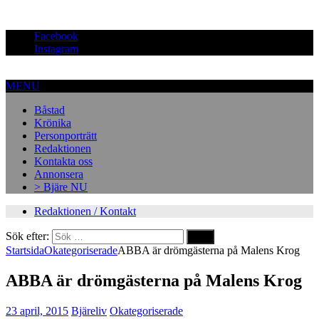
Facebook
Instagram
MENU
Båstad
Krönika
Personporträtt
Redaktionen
Kontakta oss
Annonsera
> Bjäre NU
Redaktionen / Kontakt
Sök efter:
Startsida
Okategoriserade
ABBA är drömgästerna på Malens Krog
ABBA är drömgästerna på Malens Krog
23 april, 2015
Bjäreliv
Okategoriserade