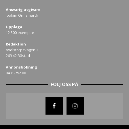
Ansvarig utgivare
Joakim Ormsmarck
Upplaga
12 500 exemplar
Redaktion
Axelstorpsvägen 2
269 42 Båstad
Annonsbokning
0431-792 00
FÖLJ OSS PÅ