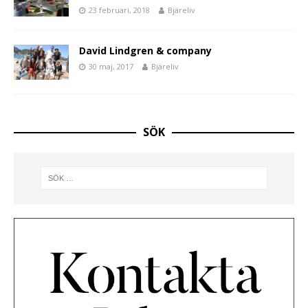
23 februari, 2018
Bjäreliv
David Lindgren & company
30 maj, 2017
Bjäreliv
SÖK