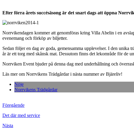
Efter förra årets succésäsong är det snart dags att öppna Norrv
Norrvikendagen kommer att genomföras kring Villa Abelin i en avslappn
evenemang och förköp av biljetter.
Sedan följer en dag av goda, gemensamma upplevelser. I den unika trädg
år är ett torg med skånsk mat. Dessutom finns det lekområde för de u
Norrviken Event bjuder på denna dag med underhållning och överraskni
Läs mer om Norrvikens Trädgårdar i nästa nummer av Bjäreliv!
Nöje
Norrvikens Trädgårdar
Föregående
Det där med service
Nästa