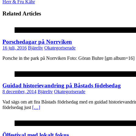
Herr & Fru Kähr
Related Articles
Okategoriserade
Porschedagar på Norrviken
16 juli, 2016
Bjäreliv
Okategoriserade
Porsche in the park på Norrviken Foto: Göran Buhre [gm album=16]
Okategoriserade
Guidad historievandring på Båstads födelsedag
8 december, 2014
Bjäreliv
Okategoriserade
Vad sägs om att fira Båstads födelsedag med en guidad historievandri
födelsedag just
[…]
Okategoriserade
Ölfestival med lokalt fokus