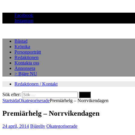
Facebook
Instagram
Båstad
Krönika
Personporträtt
Redaktionen
Kontakta oss
Annonsera
> Bjäre NU
Redaktionen / Kontakt
Sök efter:
Startsida
Okategoriserade
Premiärhelg – Norrvikendagen
Premiärhelg – Norrvikendagen
24 april, 2014
Bjäreliv
Okategoriserade