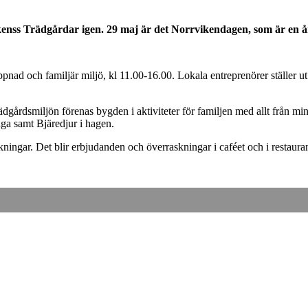
ikenss Trädgårdar igen. 29 maj är det Norrvikendagen, som är en 
ad och familjär miljö, kl 11.00-16.00. Lokala entreprenörer ställer ut
årdsmiljön förenas bygden i aktiviteter för familjen med allt från minim
nga samt Bjäredjur i hagen.
ngar. Det blir erbjudanden och överraskningar i caféet och i restauran