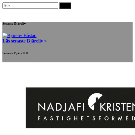
Sök
efter:
Senaste Bjäreliv
Läs senaste Bjäreliv »
Senaste Bjäre NU