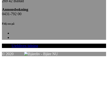
269 42 Båstad
Annonsbokning
0431-792 00
Följ oss på
Facebook
Instagram
Utebliven tidning
© 2020