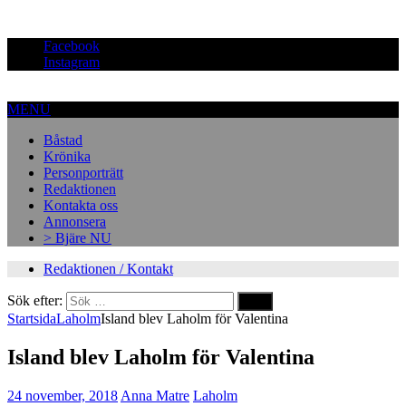
Facebook
Instagram
MENU
Båstad
Krönika
Personporträtt
Redaktionen
Kontakta oss
Annonsera
> Bjäre NU
Redaktionen / Kontakt
Sök efter:
Startsida
Laholm
Island blev Laholm för Valentina
Island blev Laholm för Valentina
24 november, 2018
Anna Matre
Laholm