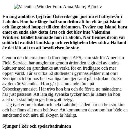
En ung ambitiös tjej från Österrike gör just nu ett utbytesår i
Laholm. Hon har länge haft som dröm att bo ett år på Island
och länge stod hoppet till den drömmen. Tyvärr tog Island bara
emot en enda elev detta året och det blev inte Valentina
Winkler. Istället hamnade hon i Laholm. När hennes dröm var
snötäckt exotiskt landskap och verkligheten blev södra Halland
är det lätt att tro att besvikelsen är stor.
Genom den internationella föreningen AFS, som står för American
Field Service, har ungdomar genom årtionden tagit del av andra
kulturer med en grundtanke att verka för en fredligare och mer
öppen värld. I år är cirka 50 studenter i gymnasieålder runt om i
Sverige och bor hos helt vanliga familjer samt går i skolan här. En
av dem är Valentina. Hon går just nu andra året på
Osbecksgymnasiet. Här trivs hon bra och de första tre månaderna
har just passerat. Att lära sig svenska tycker hon är lättare än hon
anat och skolmiljön ger hon gott betyg.
– Jag tycker om skolan och hela Laholm, staden har en bra struktur
och här finns allt man behöver. Att kommunen dessutom har både en
sandstrand och nära till skogen är härligt.
Sjunger i kör och spelarbadminton