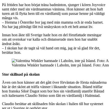
På fritiden har hon börjat träna badminton, sjunger i kören Joyvoice
samt rider med sin värdmammas väninna. Hon känner att hon haft
turen att få flytta hem till en värdfamilj som passar henne på väldigt
många vis.
– Hemma i Österrike bor jag med min mamma och är enda barnet.
Nu har jag plötsligt fått två småsyskon och ett helt annat liv.
Innan hon åkte till Sverige hade hon en del förutfattade meningar
om att svenskar var kalla och distanserade men hon har snabbt
ändrat åsikt.
– I skolan har de tagit så väl hand om mig, jag är så glad för det,
berättar hon.
Valentina Winkler hamnade i Laholm, inte på Island. Foto: Ann
Stor skillnad på skolan
Även om hon känner att det gått över förväntan de första månaderna
här är det skönt att träffa vänner i liknande situation. Ibland träffar
hon franska Siloë Dagot som bor hos sin värdfamilj utanför Båstad
och italienaren Claudio Strino som fått en värdfamilj i Halmstad.
Claudio berättar att skillnaden från skolan i Italien till hur systemet
ser ut i Sverige är oerhört stor.