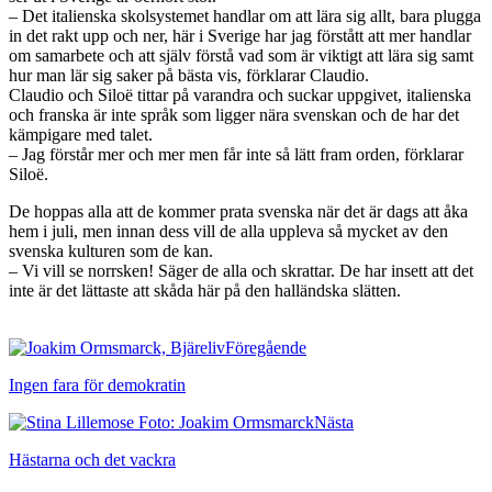
– Det italienska skolsystemet handlar om att lära sig allt, bara plugga
in det rakt upp och ner, här i Sverige har jag förstått att mer handlar
om samarbete och att själv förstå vad som är viktigt att lära sig samt
hur man lär sig saker på bästa vis, förklarar Claudio.
Claudio och Siloë tittar på varandra och suckar uppgivet, italienska
och franska är inte språk som ligger nära svenskan och de har det
kämpigare med talet.
– Jag förstår mer och mer men får inte så lätt fram orden, förklarar
Siloë.
De hoppas alla att de kommer prata svenska när det är dags att åka
hem i juli, men innan dess vill de alla uppleva så mycket av den
svenska kulturen som de kan.
– Vi vill se norrsken! Säger de alla och skrattar. De har insett att det
inte är det lättaste att skåda här på den halländska slätten.
Föregående
Ingen fara för demokratin
Nästa
Hästarna och det vackra