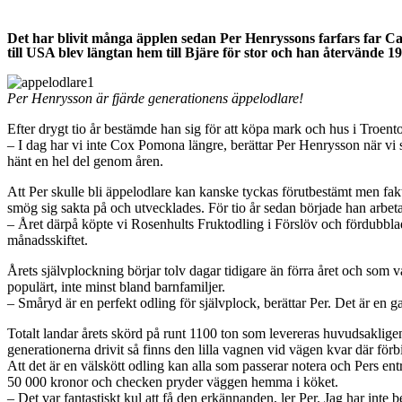
Det har blivit många äpplen sedan Per Henryssons farfars far Car
till USA blev längtan hem till Bjäre för stor och han återvände 1
Per Henrysson är fjärde generationens äppelodlare!
Efter drygt tio år bestämde han sig för att köpa mark och hus i Troe
– I dag har vi inte Cox Pomona längre, berättar Per Henrysson när vi 
hänt en hel del genom åren.
Att Per skulle bli äppelodlare kan kanske tyckas förutbestämt men fak
smög sig sakta på och utvecklades. För tio år sedan började han arbet
– Året därpå köpte vi Rosenhults Fruktodling i Förslöv och fördubblad
månadsskiftet.
Årets självplockning börjar tolv dagar tidigare än förra året och som va
populärt, inte minst bland barnfamiljer.
– Småryd är en perfekt odling för självplock, berättar Per. Det är en 
Totalt landar årets skörd på runt 1100 ton som levereras huvudsakligen 
generationerna drivit så finns den lilla vagnen vid vägen kvar där för
Att det är en välskött odling kan alla som passerar notera och Pers en
50 000 kronor och checken pryder väggen hemma i köket.
– Det var fantastiskt kul att få den erkännanden, ler Per. Jag har in