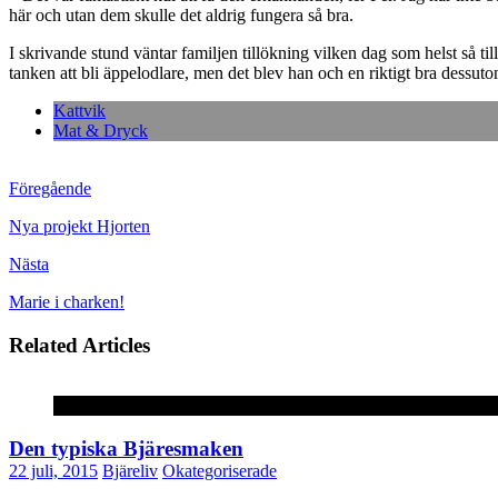
här och utan dem skulle det aldrig fungera så bra.
I skrivande stund väntar familjen tillökning vilken dag som helst så till
tanken att bli äppelodlare, men det blev han och en riktigt bra dessuto
Kattvik
Mat & Dryck
Föregående
Nya projekt Hjorten
Nästa
Marie i charken!
Related Articles
Okategoriserade
Den typiska Bjäresmaken
22 juli, 2015
Bjäreliv
Okategoriserade