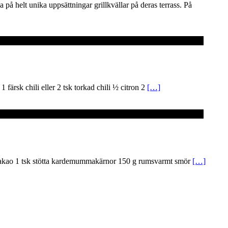
på helt unika uppsättningar grillkvällar på deras terrass. På
1 färsk chili eller 2 tsk torkad chili ½ citron 2
[…]
l kakao 1 tsk stötta kardemummakärnor 150 g rumsvarmt smör
[…]