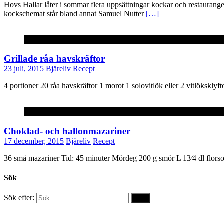
Hovs Hallar låter i sommar flera uppsättningar kockar och restauranger
kockschemat står bland annat Samuel Nutter
[…]
Recept
Grillade råa havskräftor
23 juli, 2015
Bjäreliv
Recept
4 portioner 20 råa havskräftor 1 morot 1 solovitlök eller 2 vitlöksklyfto
Recept
Choklad- och hallonmazariner
17 december, 2015
Bjäreliv
Recept
36 små mazariner Tid: 45 minuter Mördeg 200 g smör L 13⁄4 dl flors
Sök
Sök efter: