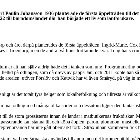
l-Paulin Johansson 1936 planterade de första äppelträden till det
922 till barndomslandet där han började ett liv som lantbrukare.
ntorp och året därpå planterades de första äppelträden, Ingrid-Marie, 
ses i Troentorp, men de andra två finns fortfarande kvar. I dag har vi r
tum är att han själv aldrig hade det i tanken som ung. Programmering oc
a heltid på odlingen, som då drevs av pappa Jan, och 2011 köpte han så
e arealen, utöver Förslöv och Kattvik har vi även Småryd, på väg in mo
nligt är det totalt fyra helger som lokalbefolkning och tillresta är välk
gammal odling med många olika sorter och dessutom ligger den fantastisk
till de stora grossisterna innan de landar i matbutikernas fruktdiskar. M
bipasserande kan stanna till och köpa äpplen, päron, plommon, must elle
treprenörsanda har inte gått obemärkt förbi. Strax innan sommaren fick h
te bestämt vad pengarna ska användas till ännu men det kommer att bli n