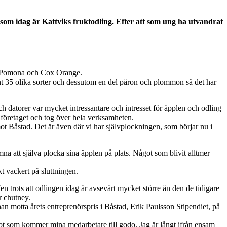
 som idag är Kattviks fruktodling. Efter att som ung ha utvandrat
Cox Pomona och Cox Orange.
unt 35 olika sorter och dessutom en del päron och plommon så det har
h datorer var mycket intressantare och intresset för äpplen och odling
 företaget och tog över hela verksamheten.
t Båstad. Det är även där vi har självplockningen, som börjar nu i
omna att själva plocka sina äpplen på plats. Något som blivit alltmer
t vackert på sluttningen.
en trots att odlingen idag är avsevärt mycket större än den de tidigare
r chutney.
an motta årets entreprenörspris i Båstad, Erik Paulsson Stipendiet, på
ågot som kommer mina medarbetare till godo. Jag är långt ifrån ensam