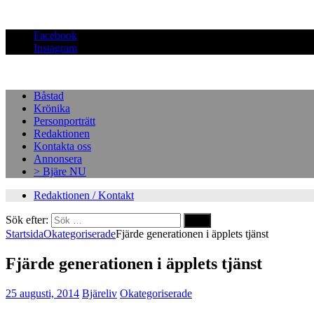
Facebook
Instagram
Båstad
Krönika
Personporträtt
Redaktionen
Kontakta oss
Annonsera
> Bjäre NU
Redaktionen / Kontakt
Sök efter:
Startsida
Okategoriserade
Fjärde generationen i äpplets tjänst
Fjärde generationen i äpplets tjänst
25 augusti, 2014
Bjäreliv
Okategoriserade