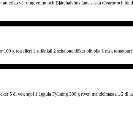
 att tolka vår omgivning och Bjärehalvöns fantastiska råvaror och bjuda 
r 100 g rotselleri 1 st fänkål 2 schalottenlökar olivolja 1 msk tomatpuré 
ocker 5 dl vetemjöl 1 äggula Fyllning 300 g riven mandelmassa 1⁄2 d