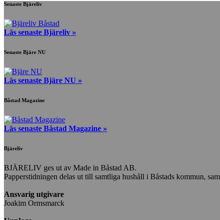
Senaste Bjäreliv
Läs senaste Bjäreliv »
Senaste Bjäre NU
Läs senaste Bjäre NU »
Båstad Magazine
Läs senaste Båstad Magazine »
Bjäreliv
BJÄRELIV ges ut av Made in Båstad AB.
Papperstidningen delas ut till samtliga hushåll i Båstads kommun, samt i
Ansvarig utgivare
Joakim Ormsmarck