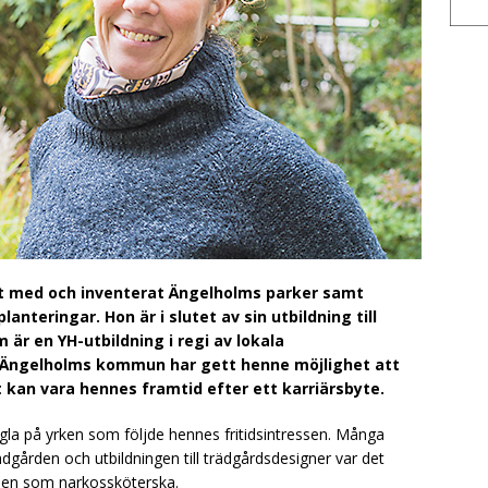
it med och inventerat Ängelholms parker samt
anteringar. Hon är i slutet av sin utbildning till
är en YH-utbildning i regi av lokala
 Ängelholms kommun har gett henne möjlighet att
t kan vara hennes framtid efter ett karriärsbyte.
gla på yrken som följde hennes fritidsintressen. Många
gården och utbildningen till trädgårdsdesigner var det
rden som narkossköterska.