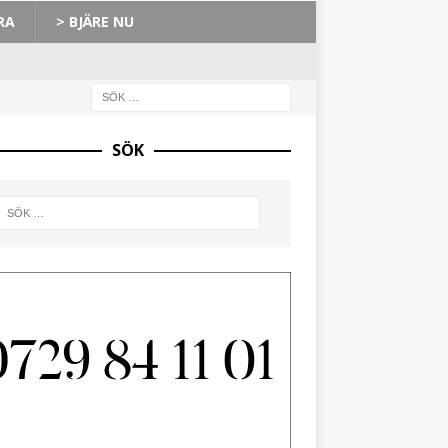
RA
> BJÄRE NU
SÖK