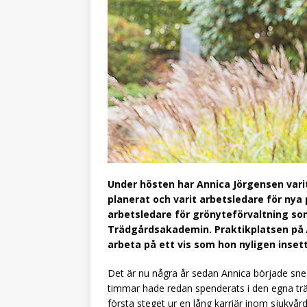
Under hösten har Annica Jörgensen var
planerat och varit arbetsledare för nya pl
arbetsledare för grönyteförvaltning som 
Trädgårdsakademin. Praktikplatsen på
arbeta på ett vis som hon nyligen inset
Det är nu några år sedan Annica började sne
timmar hade redan spenderats i den egna träd
första steget ur en lång karriär inom sjukvå