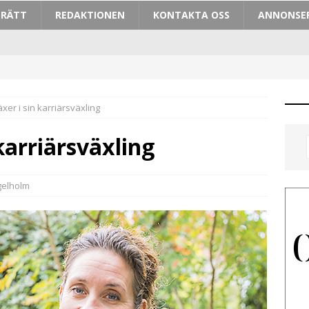
TRÄTT
REDAKTIONEN
KONTAKTA OSS
ANNONSE
xer i sin karriärsväxling
karriärsväxling
gelholm