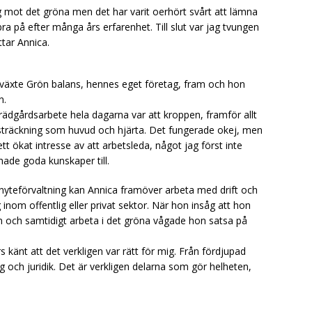
 mot det gröna men det har varit oerhört svårt att lämna
a på efter många års erfarenhet. Till slut var jag tvungen
ttar Annica.
ner växte Grön balans, hennes eget företag, fram och hon
n.
rädgårdsarbete hela dagarna var att kroppen, framför allt
utsträckning som huvud och hjärta. Det fungerade okej, men
ett ökat intresse av att arbetsleda, något jag först inte
hade goda kunskaper till.
yteförvaltning kan Annica framöver arbeta med drift och
 inom offentlig eller privat sektor. När hon insåg att hon
och samtidigt arbeta i det gröna vågade hon satsa på
 känt att det verkligen var rätt för mig. Från fördjupad
ring och juridik. Det är verkligen delarna som gör helheten,