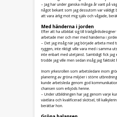
– Jag har under ganska många år varit på väg
något bekant som jag dessutom var väldigt br
att vara ärlig mot mig själv och vågade, berä
Med händerna i jorden
Efter att ha utbildat sig till trädgårdsdesig
arbetade mer och mer med händerna i jorde
– Det jag insåg när jag började arbeta med t
ryggen, inte riktigt ville vara med i samma 
inte enbart med utetjänst. Samtidigt fick jag 
trodde jag ville men sedan insåg jag faktiskt 
Inom yrkesrollen som arbetsledare inom grön
planering av gröna miljöer i större utbredning
kunde arbetsleda genom god kommunikation 
chansen som erbjöds henne.
– Under utbildningen har jag genom varje kurs
växtlära och kvalificerad skötsel, till kalkyle
berättar hon.
Gröna balansen