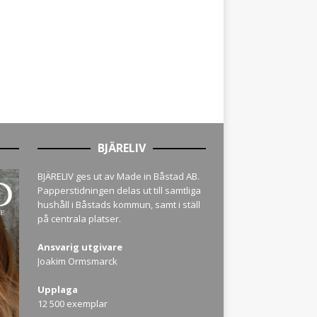
BJÄRELIV
BJÄRELIV ges ut av Made in Båstad AB.
Papperstidningen delas ut till samtliga
hushåll i Båstads kommun, samt i ställ
på centrala platser.
Ansvarig utgivare
Joakim Ormsmarck
Upplaga
12 500 exemplar