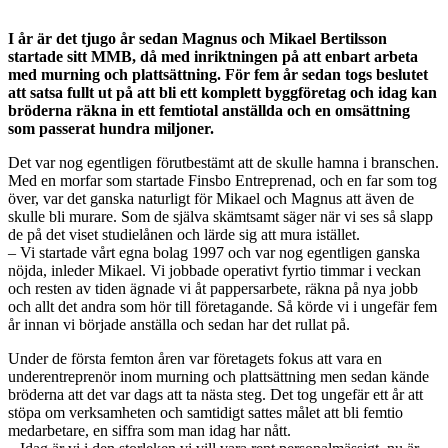
I år är det tjugo år sedan Magnus och Mikael Bertilsson
startade sitt MMB, då med inriktningen på att enbart arbeta
med murning och plattsättning. För fem år sedan togs beslutet
att satsa fullt ut på att bli ett komplett byggföretag och idag kan
bröderna räkna in ett femtiotal anställda och en omsättning
som passerat hundra miljoner.
Det var nog egentligen förutbestämt att de skulle hamna i branschen.
Med en morfar som startade Finsbo Entreprenad, och en far som tog
över, var det ganska naturligt för Mikael och Magnus att även de
skulle bli murare. Som de själva skämtsamt säger när vi ses så slapp
de på det viset studielånen och lärde sig att mura istället.
– Vi startade vårt egna bolag 1997 och var nog egentligen ganska
nöjda, inleder Mikael. Vi jobbade operativt fyrtio timmar i veckan
och resten av tiden ägnade vi åt pappersarbete, räkna på nya jobb
och allt det andra som hör till företagande. Så körde vi i ungefär fem
år innan vi började anställa och sedan har det rullat på.
Under de första femton åren var företagets fokus att vara en
underentreprenör inom murning och plattsättning men sedan kände
bröderna att det var dags att ta nästa steg. Det tog ungefär ett år att
stöpa om verksamheten och samtidigt sattes målet att bli femtio
medarbetare, en siffra som man idag har nått.