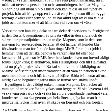
– Idag är vi i den storleken vi vill vara rent personalmässigt, nu är
målet att utveckla personalen och samordningen, berättar Magnus.
Vi har idag allt utom VVS i huset och kan ta oss an alla typer av
projekt, från att hänga upp en tavla åt en privatperson till att bygga
företagslokaler eller privatvillor. Vi har alltid sagt att vi ska ta alla
jobb och det kommer vi att hålla fast vid även om vi växer.
Verksamheten kan idag delas in i tre delar där servicen av fastigheter
är den första, byggnationen av privata villor är den andra och de
större entreprenadjobben är den tredje. Magnus, som är den som
ansvarar för servicedelen, berättar att det händer att kunder blir
förvånade att man fortfarande kan ringa MMB för ett litet jobb i
hemmet, utan att det ska behöva ta varken lång tid eller blir
kostsamt. Idag arbetar MMB över hela landet, även om huvudsakligt
fokus ligger kring Bjärehalvön, från Helsingborg och till Halmstad.
Just nu pågår projekt såväl i Båstad som Laholm, Lidköping och
Malmö. Målsättningen inför framtiden är att vara en nationell aktör,
men med rötterna och hjärtat kvar på Bjäre. Båda två menar att man
aldrig ska se begränsningarna utan se framåt och sträva uppåt.
– Egentligen är det väldigt enkelt, menar Magnus. Det räcker att
vara bra på tre saker för att lyckas som byggare. Vi ska leverera i tid,
vi ska vara prisvärda och vi ska ha ett bra bemötande gentemot våra
kunder och detta ska genomsyra hela företaget, lyckas man bara
med det så lyckas man även att skapa en lönsamt och bra företag.
Att MMB är ett bra företag är det ingen tvekan om. Genom åren har