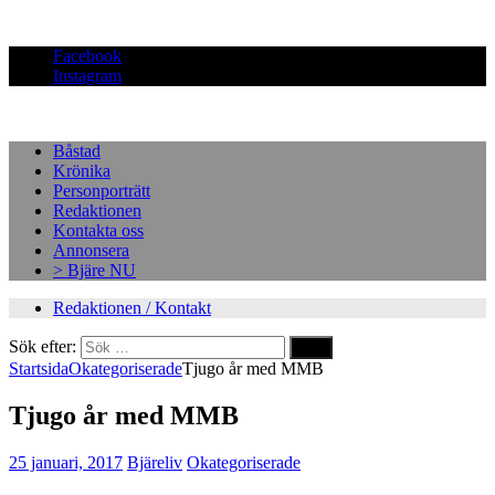
Facebook
Instagram
Båstad
Krönika
Personporträtt
Redaktionen
Kontakta oss
Annonsera
> Bjäre NU
Redaktionen / Kontakt
Sök efter:
Startsida
Okategoriserade
Tjugo år med MMB
Tjugo år med MMB
25 januari, 2017
Bjäreliv
Okategoriserade