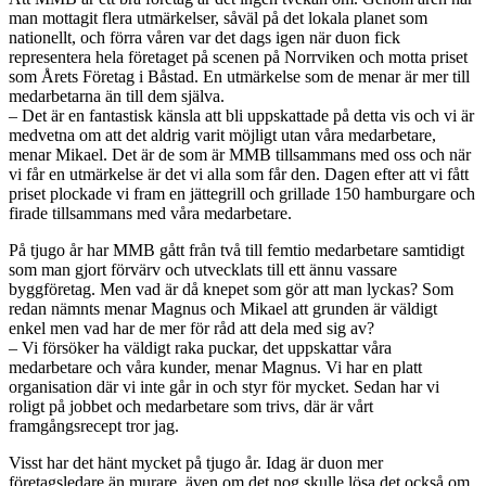
man mottagit flera utmärkelser, såväl på det lokala planet som
nationellt, och förra våren var det dags igen när duon fick
representera hela företaget på scenen på Norrviken och motta priset
som Årets Företag i Båstad. En utmärkelse som de menar är mer till
medarbetarna än till dem själva.
– Det är en fantastisk känsla att bli uppskattade på detta vis och vi är
medvetna om att det aldrig varit möjligt utan våra medarbetare,
menar Mikael. Det är de som är MMB tillsammans med oss och när
vi får en utmärkelse är det vi alla som får den. Dagen efter att vi fått
priset plockade vi fram en jättegrill och grillade 150 hamburgare och
firade tillsammans med våra medarbetare.
På tjugo år har MMB gått från två till femtio medarbetare samtidigt
som man gjort förvärv och utvecklats till ett ännu vassare
byggföretag. Men vad är då knepet som gör att man lyckas? Som
redan nämnts menar Magnus och Mikael att grunden är väldigt
enkel men vad har de mer för råd att dela med sig av?
– Vi försöker ha väldigt raka puckar, det uppskattar våra
medarbetare och våra kunder, menar Magnus. Vi har en platt
organisation där vi inte går in och styr för mycket. Sedan har vi
roligt på jobbet och medarbetare som trivs, där är vårt
framgångsrecept tror jag.
Visst har det hänt mycket på tjugo år. Idag är duon mer
företagsledare än murare, även om det nog skulle lösa det också om