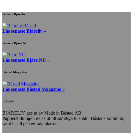
efter:
Senaste Bjäreliv
Läs senaste Bjäreliv »
Senaste Bjäre NU
Läs senaste Bjäre NU »
Båstad Magazine
Läs senaste Båstad Magazine »
Bjäreliv
BJÄRELIV ges ut av Made in Båstad AB.
Papperstidningen delas ut till samtliga hushåll i Båstads kommun,
samt i ställ på centrala platser.