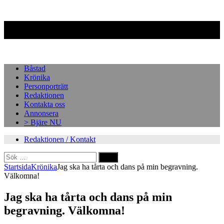
Facebook
Instagram
Båstad
Krönika
Personporträtt
Redaktionen
Kontakta oss
Annonsera
> Bjäre NU
Redaktionen / Kontakt
Sök
efter:
Startsida
Krönika
Jag ska ha tårta och dans på min begravning.
Välkomna!
Jag ska ha tårta och dans på min
begravning. Välkomna!