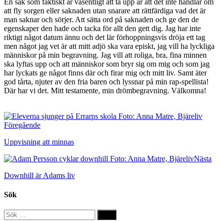
En sak som faktiskt är väsentligt att ta upp är att det inte handlar om
att fly sorgen eller saknaden utan snarare att rättfärdiga vad det är
man saknar och sörjer. Att sätta ord på saknaden och ge den de
egenskaper den hade och tacka för allt den gett dig. Jag har inte
riktigt något datum ännu och det lär förhoppningsvis dröja ett tag
men något jag vet är att mitt adjö ska vara episkt, jag vill ha lyckliga
människor på min begravning. Jag vill att roliga, bra, fina minnen
ska lyftas upp och att människor som bryr sig om mig och som jag
har lyckats ge något finns där och firar mig och mitt liv. Samt äter
god tårta, njuter av den fria baren och lyssnar på min rap-spellista!
Där har vi det. Mitt testamente, min drömbegravning. Välkomna!
Föregående
Uppvisning att minnas
Nästa
Downhill är Adams liv
Sök
Sök