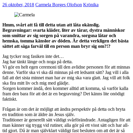
26 oktober, 2018
Carmela Borges Olofson
Krönika
Hmm, svårt att få till detta utan att låta okänslig.
Begravningar: svarta kläder, liter av tårar, dystra människor
som smittar av sig sorgen på varandra, sorgsna låtar och
hemska, tomma känslor av döden. Är detta verkligen det bästa
sättet att säga farväl till en person man bryr sig om?!?
Jag tycker nog fasiken inte det…
Jag har tänkt länge och noga på detta.
Vi gör en helt egen ceremoni till den avlidne personen för att minnas
denne. Varför ska vi ska då minnas på ett ledsamt sätt? Jag vill i alla
fall att det sista minnet man har av mig ska vara glatt. Jag vill att folk
ska fira mitt liv och mig med glädje.
Sorgen kommer ändå, den kommer alltid att komma, så varför kalla
fram den bara för att det är en begravning? Det känns lite onödigt
faktiskt.
Frågan är om det är möjligt att ändra perspektiv på detta och bryta
en tradition som är äldre än Jesus själv.
Traditioner är generellt sätt väldigt svårförändrade. Antagligen för att
man känner sig trygg vid rutiner, alla gör på ett visst sätt och har all-
tid gjort. Då är man självklart väldigt fast besluten om att det är så