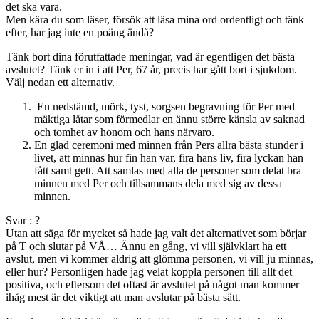
det ska vara.
Men kära du som läser, försök att läsa mina ord ordentligt och tänk
efter, har jag inte en poäng ändå?
Tänk bort dina förutfattade meningar, vad är egentligen det bästa
avslutet? Tänk er in i att Per, 67 år, precis har gått bort i sjukdom.
Välj nedan ett alternativ.
En nedstämd, mörk, tyst, sorgsen begravning för Per med
mäktiga låtar som förmedlar en ännu större känsla av saknad
och tomhet av honom och hans närvaro.
En glad ceremoni med minnen från Pers allra bästa stunder i
livet, att minnas hur fin han var, fira hans liv, fira lyckan han
fått samt gett. Att samlas med alla de personer som delat bra
minnen med Per och tillsammans dela med sig av dessa
minnen.
Svar : ?
Utan att säga för mycket så hade jag valt det alternativet som börjar
på T och slutar på VÅ… Ännu en gång, vi vill självklart ha ett
avslut, men vi kommer aldrig att glömma personen, vi vill ju minnas,
eller hur? Personligen hade jag velat koppla personen till allt det
positiva, och eftersom det oftast är avslutet på något man kommer
ihåg mest är det viktigt att man avslutar på bästa sätt.